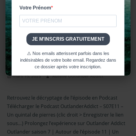
Connaissance charnelle Découvrez le livre dont est
tiré cet épisode
LIRE L'ARTICLE
OUTLANDER ADDICT | S7E11 | UN QUINTAL DE
PIERRES | AUTOUR DE L’EPISODE 11 (SAISON
7)
mars 15, 2025
Aurélie Outlander Addict
Outlander
– Podcasts
Saison 7
,
Retrouvez le décryptage de l’épisode en Podcast
podcast
,
Serie
TV Outlander
Télécharger le Podcast OutlanderAddict – S07E11 –
Un quintal de pierres (clic droit > Enregistrer le lien
sous…) Prolongez l’expérience sur Outlander Addict
Outlander saison 7 | Autour de l’épisode 11 | Un