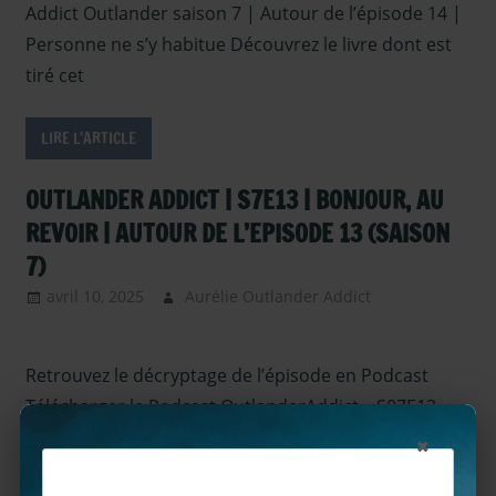
Addict Outlander saison 7 | Autour de l’épisode 14 |
Personne ne s’y habitue Découvrez le livre dont est
tiré cet
LIRE L'ARTICLE
OUTLANDER ADDICT | S7E13 | BONJOUR, AU
REVOIR | AUTOUR DE L’EPISODE 13 (SAISON
7)
avril 10, 2025
Aurélie Outlander Addict
Outlander
– Podcasts
Saison 7
,
Retrouvez le décryptage de l’épisode en Podcast
podcast
,
Serie
TV Outlander
Télécharger le Podcast OutlanderAddict – S07E13 –
×
Bonjour, au revoir (clic droit > Enregistrer le lien
sous…) Prolongez l’expérience sur Outlander Addict