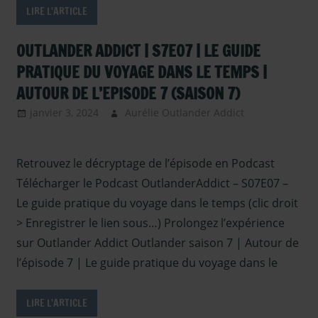
LIRE L'ARTICLE
OUTLANDER ADDICT | S7E07 | LE GUIDE
PRATIQUE DU VOYAGE DANS LE TEMPS |
AUTOUR DE L’EPISODE 7 (SAISON 7)
janvier 3, 2024
Aurélie Outlander Addict
Outlander –
Podcasts
Retrouvez le décryptage de l’épisode en Podcast
Saison 7
,
podcast
,
Télécharger le Podcast OutlanderAddict – S07E07 –
Serie TV
Le guide pratique du voyage dans le temps (clic droit
Outlander
> Enregistrer le lien sous…) Prolongez l’expérience
sur Outlander Addict Outlander saison 7 | Autour de
l’épisode 7 | Le guide pratique du voyage dans le
LIRE L'ARTICLE