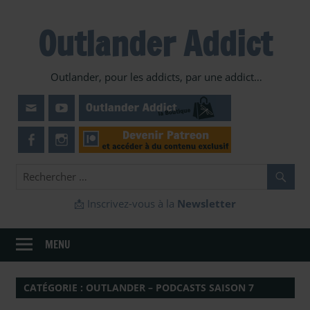
Skip
to
Outlander Addict
content
Outlander, pour les addicts, par une addict…
📩 Inscrivez-vous à la
Newsletter
MENU
CATÉGORIE :
OUTLANDER – PODCASTS SAISON 7