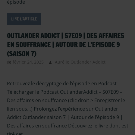
épisode
LIRE L'ARTICLE
OUTLANDER ADDICT | S7E09 | DES AFFAIRES
EN SOUFFRANCE | AUTOUR DE L’EPISODE 9
(SAISON 7)
février 24, 2025
Aurélie Outlander Addict
Outlander –
Podcasts
Retrouvez le décryptage de l’épisode en Podcast
Saison 7
,
podcast
,
Télécharger le Podcast OutlanderAddict – S07E09 –
Serie TV
Des affaires en souffrance (clic droit > Enregistrer le
Outlander
lien sous…) Prolongez l’expérience sur Outlander
Addict Outlander saison 7 | Autour de l’épisode 9 |
Des affaires en souffrance Découvrez le livre dont est
tiré cet