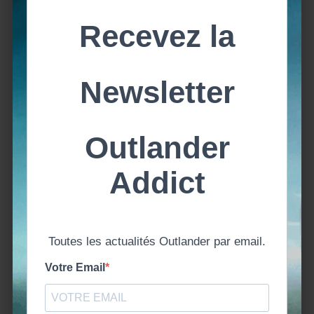
Outlander saison 7 | Autour de l’épisode 13 |
Bonjour, au revoir Découvrez le livre dont est tiré cet
épisode
LIRE L'ARTICLE
OUTLANDER ADDICT | S7E12 | CONNAISSANCE
CHARNELLE | AUTOUR DE L’EPISODE 12
(SAISON 7)
avril 1, 2025
Aurélie Outlander Addict
Outlander –
Podcasts Saison
7
,
podcast
,
Retrouvez le décryptage de l’épisode en Podcast
Serie TV
Outlander
Télécharger le Podcast OutlanderAddict – S07E12 –
Connaissance charnelle (clic droit > Enregistrer le lien
sous…) Prolongez l’expérience sur Outlander Addict
Outlander saison 7 | Autour de l’épisode 12 |