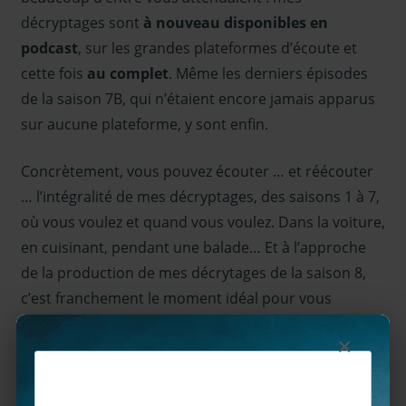
décryptages sont
à nouveau disponibles en
podcast
, sur les grandes plateformes d’écoute et
cette fois
au complet
. Même les derniers épisodes
de la saison 7B, qui n’étaient encore jamais apparus
sur aucune plateforme, y sont enfin.
Concrètement, vous pouvez écouter … et réécouter
… l’intégralité de mes décryptages, des saisons 1 à 7,
où vous voulez et quand vous voulez. Dans la voiture,
en cuisinant, pendant une balade… Et à l’approche
de la production de mes décrytages de la saison 8,
c’est franchement le moment idéal pour vous
replonger dans l’ambiance et reprendre l’histoire là
×
où on l’avait laissée.
🎧
Où m’écouter & s’abonner :