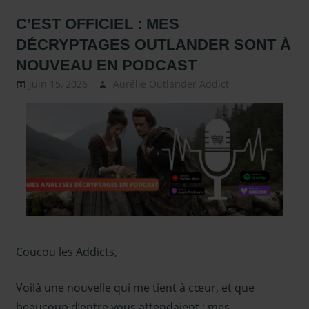
C’EST OFFICIEL : MES
DÉCRYPTAGES OUTLANDER SONT À
NOUVEAU EN PODCAST
juin 15, 2026
Aurélie Outlander Addict
autour
d'outlander
,
Sous les
projecteurs
Coucou les Addicts,
Voilà une nouvelle qui me tient à cœur, et que
beaucoup d’entre vous attendaient : mes