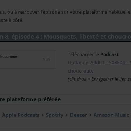
us, ou à retrouver l’épisode sur votre plateforme habituelle. 
ste à côté.
n 8, épisode 4 : Mousquets, liberté et choucr
Télécharger le
Podcast
 choucroute
31:26
OutlanderAddict – S08E04 – 
choucroute
(clic droit > Enregistrer le lien
tre plateforme préférée
Apple Podcasts
•
Spotify
•
Deezer
•
Amazon Music