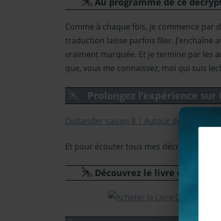
Au programme de ce décryp
Comme à chaque fois, je commence par déco
traduction laisse parfois filer. J’enchaîn
vraiment marquée. Et je termine par les a
que, vous me connaissez, moi qui suis lec
Prolongez l’expérience sur
Outlander saison 8 | Autour de l’épisode 
Et pour écouter tous mes décryptages en
Découvrez le livre dont est t