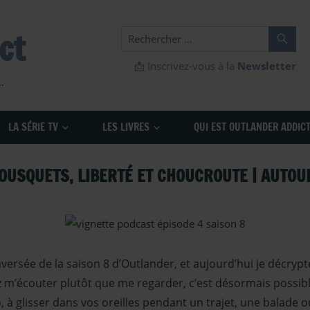
ct
📩 Inscrivez-vous à la
Newsletter
…
LA SÉRIE TV
LES LIVRES
QUI EST OUTLANDER ADDICT
OUSQUETS, LIBERTÉ ET CHOUCROUTE | AUTOUR
Outlander – Podcasts Saison 8
,
podcast
,
Serie TV Outlander
versée de la saison 8 d’Outlander, et aujourd’hui je décrypt
ez m’écouter plutôt que me regarder, c’est désormais possib
o, à glisser dans vos oreilles pendant un trajet, une balade