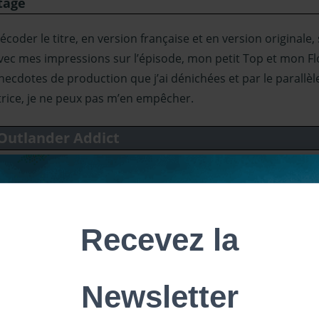
tage
der le titre, en version française et en version originale, 
e avec mes impressions sur l’épisode, mon petit Top et mon F
necdotes de production que j’ai dénichées et par le parall
trice, je ne peux pas m’en empêcher.
 Outlander Addict
4 | Mousquets, liberté et choucroute
 podcast,
c’est par ici
.
iré cet épisode