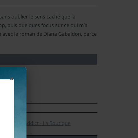
sans oublier le sens caché que la
lop, puis quelques focus sur ce qui m’a
èle avec le roman de Diana Gabaldon, parce
×