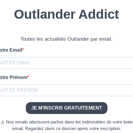
 ? Vous aimerez sûrement
| La
Outlander saison 8 | Autour de l’épisode 1 | Une
D
âme rebelle
on 5
Outlander saison 7 | Autour de l’épisode 16 | Cent
mille anges