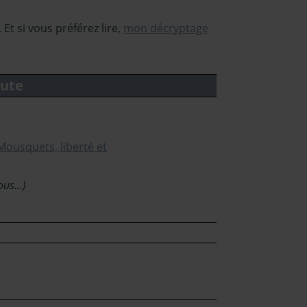
Et si vous préférez lire,
mon décryptage
oute
Mousquets, liberté et
 sous…)