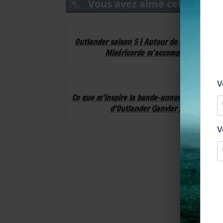
Vous avez aimé cet article
Outlander saison 5 | Autour de l’épisode 10 
Miséricorde m’accompagnera
Ce que m'inspire la bande-annonce de la sais
d'Outlander (janvier 2020)