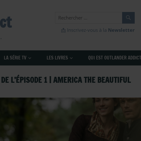
ct
📩 Inscrivez-vous à la
Newsletter
…
LA SÉRIE TV
LES LIVRES
QUI EST OUTLANDER ADDICT
DE L’ÉPISODE 1 | AMERICA THE BEAUTIFUL
Outlander - Episodes Saison 4
,
Outlander - Saison 4
,
Outlander
Vidéo-Analyse et Decryptage d'Outlander