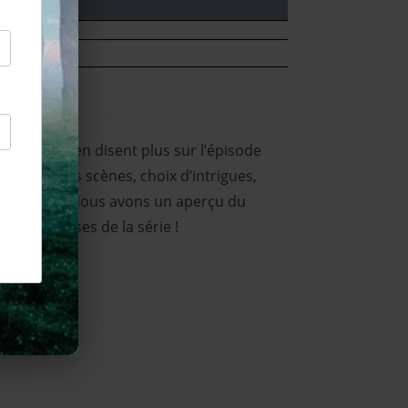
erts
nous en disent plus sur l’épisode
l de certaines scènes, choix d’intrigues,
nellement. Nous avons un aperçu du
 les coulisses de la série !