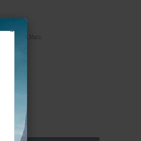
×
n avec Pitch Mani
.