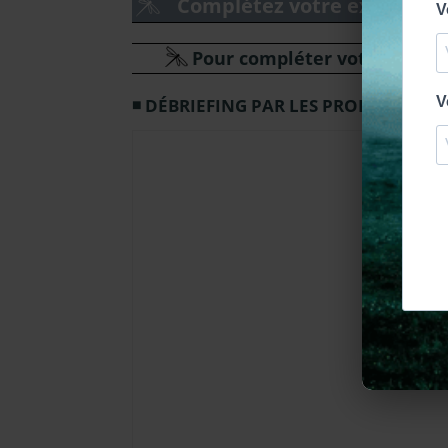
Complétez votre expérienc
Pour compléter votre expérie
DÉBRIEFING PAR LES PRODUCTEURS 