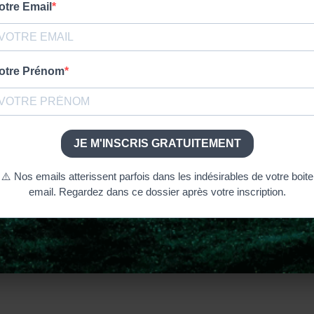
e
nce de l’épisode 1 de la saison 4 : les vidéos
ET SCÉNARISTES DE LA SÉRIE
Maril Davis
et
Matt Rob
1 : choix du titre, travai
ce qu’ils aiment person
travail qui est opéré dans