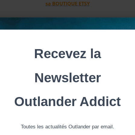
sa BOUTIQUE ETSY
sur REDBUBBLE
ouvez notre entretien dans cet article sur mon site :
Entretie