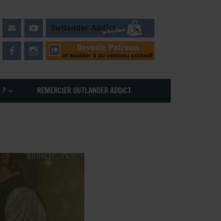
 ?
REMERCIER OUTLANDER ADDICT
 – Coulisses Saison 4
,
Serie TV Outlander
,
Sous les projecteurs
,