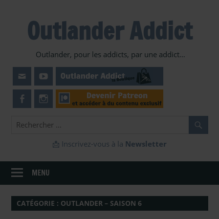
Skip
to
Outlander Addict
content
Outlander, pour les addicts, par une addict…
📩 Inscrivez-vous à la
Newsletter
MENU
CATÉGORIE :
OUTLANDER – SAISON 6