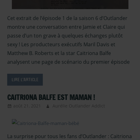
saison 6
,
Outlander 
Cet extrait de l’épisode 1 de la saison 6 d’Outlander
Articles
montre une conversation entre Jamie et Claire qui
Saison 6
,
Outlander 
passe d’un ton grave à quelques échanges plutôt
interview
sexy ! Les producteurs exécutifs Maril Davis et
Saison 6
,
Matthew B. Roberts et la star Caitriona Balfe
Presse
,
analysent une page de scénario du premier épisode
Presse - en
2021
,
Sous
LIRE L'ARTICLE
les
projecteurs
CAITRIONA BALFE EST MAMAN !
août 21, 2021
Aurélie Outlander Addict
Actus
Outlander
,
autour
d'outlander
,
La surprise pour tous les fans d’Outlander : Caitriona
Caitriona