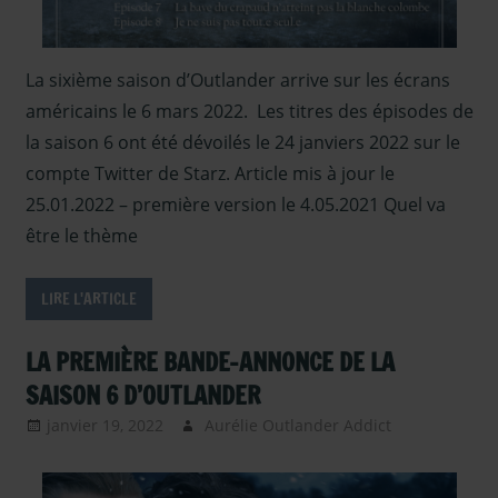
saison 6
,
Outlander –
Articles
La sixième saison d’Outlander arrive sur les écrans
Saison 6
,
américains le 6 mars 2022. Les titres des épisodes de
Presse
,
Presse - en
la saison 6 ont été dévoilés le 24 janviers 2022 sur le
2021
,
Serie
compte Twitter de Starz. Article mis à jour le
TV
25.01.2022 – première version le 4.05.2021 Quel va
Outlander
,
être le thème
Sous les
projecteurs
LIRE L'ARTICLE
LA PREMIÈRE BANDE-ANNONCE DE LA
SAISON 6 D’OUTLANDER
janvier 19, 2022
Aurélie Outlander Addict
Actus
Outlander
,
Interviews