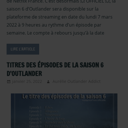
de Netflix France. C’est désormais 💥 OFFICIEL 💥, la
Outlander –
saison 6 d’Outlander sera disponible sur la
interview
plateforme de streaming en date du lundi 7 mars
Saison 6
,
2022 à 9 heures au rythme d’un épisode par
Serie TV
semaine. Le compte à rebours jusqu’à la date
Outlander
,
Sous les
projecteurs
LIRE L'ARTICLE
TITRES DES ÉPISODES DE LA SAISON 6
D’OUTLANDER
janvier 25, 2022
Aurélie Outlander Addict
Actus
Outlander
,
autour
d'outlander
,
La saga
Outlander
,
Outlander -