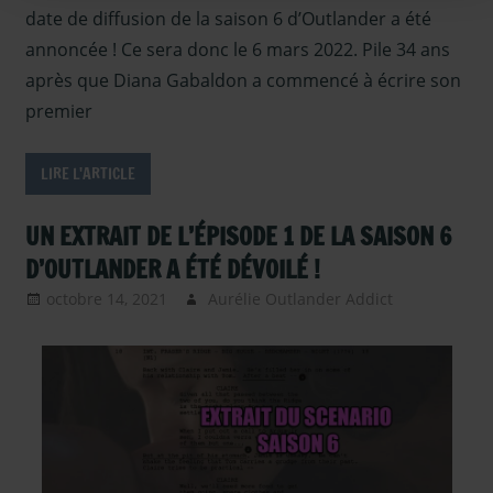
Outland
date de diffusion de la saison 6 d’Outlander a été
– intervi
annoncée ! Ce sera donc le 6 mars 2022. Pile 34 ans
Saison 6
,
après que Diana Gabaldon a commencé à écrire son
Serie TV
premier
Outland
Sous les
LIRE L'ARTICLE
projecte
UN EXTRAIT DE L’ÉPISODE 1 DE LA SAISON 6
D’OUTLANDER A ÉTÉ DÉVOILÉ !
octobre 14, 2021
Aurélie Outlander Addict
Actus
Outlander
,
autour
d'outlande
Outlander 
Episodes
Saison 6
,
Outlander 