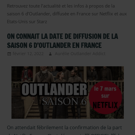
Retrouvez toute l’actualité et les infos à propos de la
saison 6 d’Outlander, diffusée en France sur Netflix et aux
Etats-Unis sur Starz
ON CONNAIT LA DATE DE DIFFUSION DE LA
SAISON 6 D’OUTLANDER EN FRANCE
février 12, 2022
Aurélie Outlander Addict
Actus
Outlander
,
Interviews
Video
,
Interviews
Video - de
2020
,
Interviews
Video - de
2021
,
Outlander -
On attendait fébrilement la confirmation de la part
saison 6
,