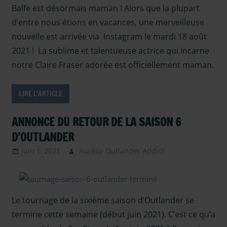
Balfe
,
Balfe est désormais maman ! Alors que la plupart
Outlander -
d’entre nous étions en vacances, une merveilleuse
saison 6
,
nouvelle est arrivée via Instagram le mardi 18 août
Outlander –
2021 ! La sublime et talentueuse actrice qui incarne
Articles Saison
notre Claire Fraser adorée est officiellement maman.
6
,
Presse
,
Presse - en
2021
,
Sous les
LIRE L'ARTICLE
projecteurs
ANNONCE DU RETOUR DE LA SAISON 6
D’OUTLANDER
juin 1, 2021
Aurélie Outlander Addict
Actus
Outlander
,
autour
d'outlander
,
La
Le tournage de la sixième saison d’Outlander se
saga Outlander
,
Outlander -
termine cette semaine (début juin 2021). C’est ce qu’a
saison 6
,