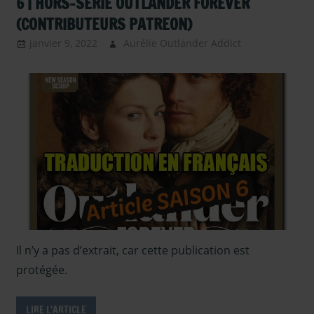
6 | HORS-SÉRIE OUTLANDER FOREVER
(CONTRIBUTEURS PATREON)
janvier 9, 2022
Aurélie Outlander Addict
Actus
Outlander
,
Outlander -
saison 6
,
Outlander –
Articles
Saison 6
,
Serie TV
Outlander
,
Sous les
projecteurs
Il n’y a pas d’extrait, car cette publication est
protégée.
LIRE L'ARTICLE