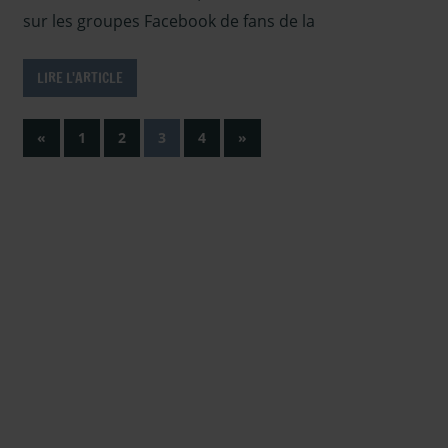
Outlander
,
sur les groupes Facebook de fans de la
Sous les
projecteurs
LIRE L'ARTICLE
Pagination
Previous
Next
«
1
2
3
4
»
Posts
Posts
des
publications