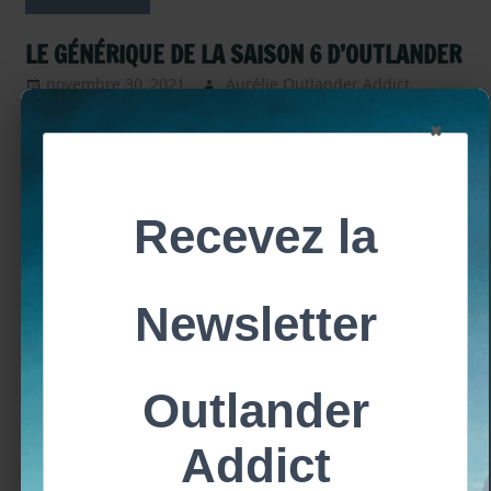
LE GÉNÉRIQUE DE LA SAISON 6 D’OUTLANDER
novembre 30, 2021
Aurélie Outlander Addict
Actu
Outland
×
Intervie
Video
,
Intervie
Video - 
2021
,
Outland
- Episod
Saison 6
,
Belle façon de dire « merci » aux fans ! La production
Outland
a choisi la date de Thanksgiving, le 25 novembre
- saison 
Outland
2021, pour dévoiler le nouveau générique de la
– intervi
saison 6 d’Outlander. Et le moins que l’on puisse dire,
Saison 6
,
c’est qu’il était très *très* attendu ! Le générique de
Serie TV