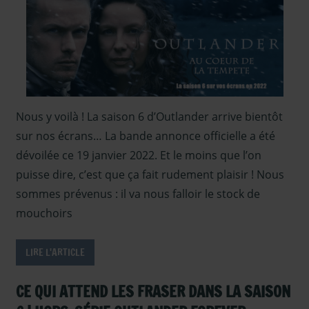
Video
,
Interviews
Video - de
2021
,
Outlander -
Episodes
Saison 6
,
Nous y voilà ! La saison 6 d’Outlander arrive bientôt
Outlander -
sur nos écrans… La bande annonce officielle a été
saison 6
,
Outlander –
dévoilée ce 19 janvier 2022. Et le moins que l’on
interview
puisse dire, c’est que ça fait rudement plaisir ! Nous
Saison 6
,
sommes prévenus : il va nous falloir le stock de
Serie TV
mouchoirs
Outlander
,
Sous les
LIRE L'ARTICLE
projecteurs
CE QUI ATTEND LES FRASER DANS LA SAISON