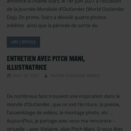
annoncé la chaîne Starz, le 1er juin 2021 à l’occasion
Outlander –
de la Journée Mondiale d’Outlander (World Outlander
Articles Saison
Day). En prime, Starz a dévoilé quatre photos
6
,
Presse
,
Presse
inédites ainsi que la période de sortie du
- en 2021
,
Serie
TV Outlander
,
Sous les
LIRE L'ARTICLE
projecteurs
ENTRETIEN AVEC PITCH MANI,
ILLUSTRATRICE
mars 25, 2021
Aurélie Outlander Addict
Actus
Outlander
,
autour
De nombreux fans trouvent une inspiration dans le
d'outlander
,
Outlander -
monde d’Outlander, que ce soit l’écriture, la poésie,
saison 6
,
l’assemblage de vidéos, le montage photo, etc …
Paroles de
Aujourd’hui, je partage avec vous ma rencontre –
fans
,
Serie TV
virtuelle – avec Violaine, alias Pitch Mani. Si vous êtes