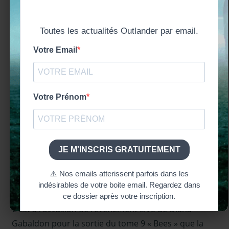
la saison 6
Outland
Sous les
LIRE L'ARTICLE
projecte
ENFIN UNE DATE POUR LA DIFFUSION DE LA
SAISON 6 D’OUTLANDER
novembre 24, 2021
Aurélie Outlander Addict
Actu
Outland
Intervie
Video
,
Intervie
Video - 
2020
,
Intervie
Video - 
2021
,
C’est à l’occasion de l’événement LIVE de Diana
Outland
Gabaldon pour la sortie du tome 9 « Bees » que la
- saison 