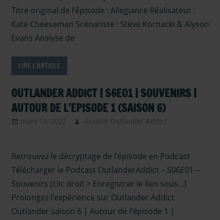
Saison 6
,
Titre original de l’épisode : Allegiance Réalisateur :
Outlander –
Kate Cheeseman Scénariste : Steve Kornacki & Alyson
Coulisses
Evans Analyse de
Saison 6
,
Serie TV
Outlander
,
LIRE L'ARTICLE
Sous les
projecteurs
,
OUTLANDER ADDICT | S6E01 | SOUVENIRS |
Vidéo-Analyse
AUTOUR DE L’EPISODE 1 (SAISON 6)
et Decryptage
d'Outlander
mars 13, 2022
Aurélie Outlander Addict
Outlander
– Podcasts
Saison 6
,
Retrouvez le décryptage de l’épisode en Podcast
podcast
,
Serie
TV Outlander
Télécharger le Podcast OutlanderAddict – S06E01 –
Souvenirs (clic droit > Enregistrer le lien sous…)
Prolongez l’expérience sur Outlander Addict
Outlander saison 6 | Autour de l’épisode 1 |