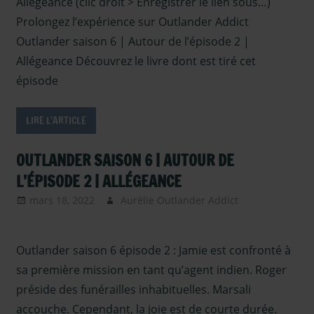
Allégeance (clic droit > Enregistrer le lien sous…)
Prolongez l’expérience sur Outlander Addict
Outlander saison 6 | Autour de l’épisode 2 |
Allégeance Découvrez le livre dont est tiré cet
épisode
LIRE L'ARTICLE
OUTLANDER SAISON 6 | AUTOUR DE
L’ÉPISODE 2 | ALLÉGEANCE
mars 18, 2022
Aurélie Outlander Addict
Outlander
- Episodes
Saison 6
,
Outlander saison 6 épisode 2 : Jamie est confronté à
Outlander -
saison 6
,
sa première mission en tant qu’agent indien. Roger
Outlander –
préside des funérailles inhabituelles. Marsali
Articles
accouche. Cependant, la joie est de courte durée.