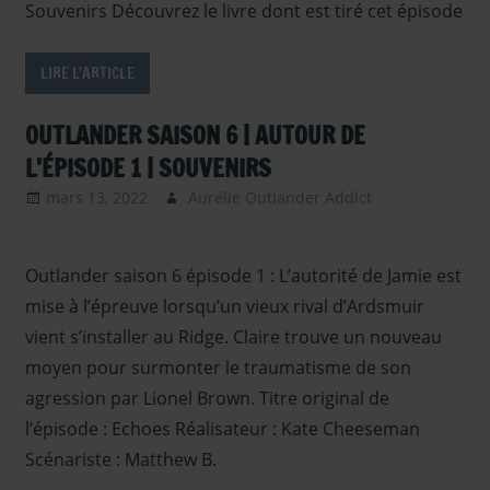
Souvenirs Découvrez le livre dont est tiré cet épisode
LIRE L'ARTICLE
OUTLANDER SAISON 6 | AUTOUR DE
L’ÉPISODE 1 | SOUVENIRS
mars 13, 2022
Aurélie Outlander Addict
Outlander
- Episodes
Saison 6
,
Outlander saison 6 épisode 1 : L’autorité de Jamie est
Outlander -
saison 6
,
mise à l’épreuve lorsqu’un vieux rival d’Ardsmuir
Outlander –
vient s’installer au Ridge. Claire trouve un nouveau
Articles
moyen pour surmonter le traumatisme de son
Saison 6
,
agression par Lionel Brown. Titre original de
Outlander –
l’épisode : Echoes Réalisateur : Kate Cheeseman
Coulisses
Scénariste : Matthew B.
Saison 6
,
Serie TV