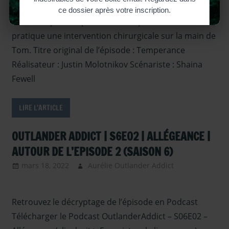
saison 6
,
qualité de vie de son dernier né alors que celui-ci est
Outlander –
malmené par des protestants superstitieux. Claire
Articles
pratique une intervention chirurgicale sur la main de
Saison 6
,
Tom. Titre original de l’épisode : Temperance
Outlander –
Réalisateur : Justin Molotnikov Scénariste : Shaina
Coulisses
Fewell
Saison 6
,
Serie TV
Outlander
,
LIRE L'ARTICLE
Sous les
projecteurs
,
OUTLANDER ADDICT | S6E02 | ALLÉGEANCE |
Vidéo-Analyse
AUTOUR DE L’EPISODE 2 (SAISON 6)
et Decryptage
d'Outlander
mars 18, 2022
Aurélie Outlander Addict
Outlander
– Podcasts
Saison 6
,
Retrouvez le décryptage de l’épisode en Podcast
podcast
,
Serie
TV Outlander
Télécharger le Podcast OutlanderAddict – S06E02 –