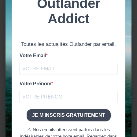
Saison 6
,
Retrouvez le décryptage de l’épisode en Podcast
podcast
,
Serie
TV Outlander
Télécharger le Podcast OutlanderAddict – S06E03 –
Temperance (clic droit > Enregistrer le lien sous…)
Prolongez l’expérience sur Outlander Addict
Outlander saison 6 | Autour de l’épisode 3 |
Temperance Découvrez le livre dont est tiré cet
épisode
LIRE L'ARTICLE
OUTLANDER SAISON 6 | AUTOUR DE
L’ÉPISODE 3 | TEMPERANCE
mars 27, 2022
Aurélie Outlander Addict
Outlander
- Episodes
Saison 6
,
Outlander saison 6 épisode 3 : Fergus s’inquiète de la
Outlander -