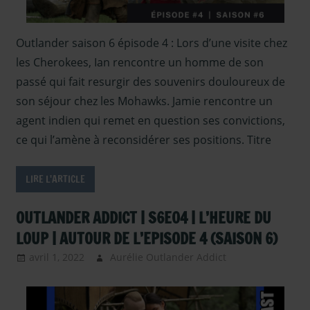
Coulisses
Saison 6
,
Serie
Outlander saison 6 épisode 4 : Lors d’une visite chez
TV Outlander
,
les Cherokees, Ian rencontre un homme de son
Sous les
projecteurs
,
passé qui fait resurgir des souvenirs douloureux de
Vidéo-Analyse
son séjour chez les Mohawks. Jamie rencontre un
et Decryptage
agent indien qui remet en question ses convictions,
d'Outlander
ce qui l’amène à reconsidérer ses positions. Titre
LIRE L'ARTICLE
OUTLANDER ADDICT | S6E04 | L’HEURE DU
LOUP | AUTOUR DE L’EPISODE 4 (SAISON 6)
avril 1, 2022
Aurélie Outlander Addict
Outlander –
Podcasts Saison
6
,
podcast
,
Serie TV