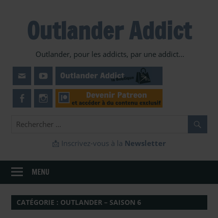
Skip
to
Outlander Addict
content
Outlander, pour les addicts, par une addict…
📩 Inscrivez-vous à la
Newsletter
MENU
CATÉGORIE :
OUTLANDER – SAISON 6