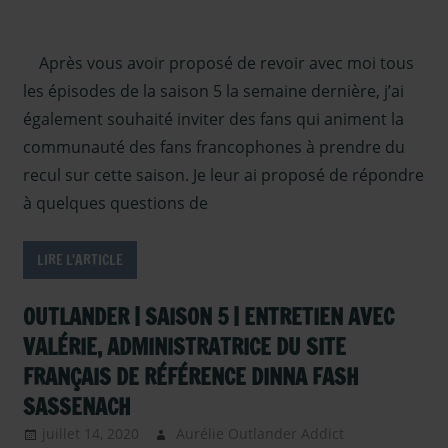
Outlander
,
autour
Après vous avoir proposé de revoir avec moi tous
d'outlander
,
Outlander -
les épisodes de la saison 5 la semaine dernière, j’ai
Saison 5
,
également souhaité inviter des fans qui animent la
Outlander –
communauté des fans francophones à prendre du
Articles
recul sur cette saison. Je leur ai proposé de répondre
Saison 5
,
à quelques questions de
Paroles de
fans
,
Serie TV
Outlander
,
LIRE L'ARTICLE
Sous les
projecteurs
OUTLANDER | SAISON 5 | ENTRETIEN AVEC
VALÉRIE, ADMINISTRATRICE DU SITE
FRANÇAIS DE RÉFÉRENCE DINNA FASH
SASSENACH
juillet 14, 2020
Aurélie Outlander Addict
Actus