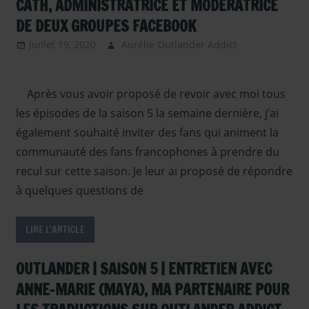
CATH, ADMINISTRATRICE ET MODÉRATRICE
DE DEUX GROUPES FACEBOOK
juillet 19, 2020
Aurélie Outlander Addict
Actus
Outlander
,
autour
Après vous avoir proposé de revoir avec moi tous
d'outlander
,
Outlander -
les épisodes de la saison 5 la semaine dernière, j’ai
Saison 5
,
également souhaité inviter des fans qui animent la
Outlander –
communauté des fans francophones à prendre du
Articles
recul sur cette saison. Je leur ai proposé de répondre
Saison 5
,
à quelques questions de
Paroles de
fans
,
Serie TV
Outlander
,
LIRE L'ARTICLE
Sous les
projecteurs
OUTLANDER | SAISON 5 | ENTRETIEN AVEC
ANNE-MARIE (MAYA), MA PARTENAIRE POUR