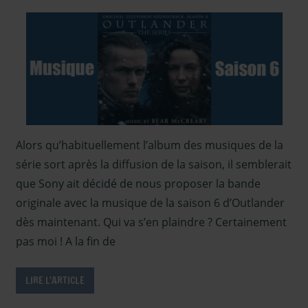
Outlander -
autour
Saison 5
,
d'outlander
,
Outlander -
DVD et Bluray
saison 6
,
Outlander
,
Outlander –
Outlander -
Articles Saison
Saison 5
,
5
,
Outlander –
Outlander –
Articles Saison
Articles Saison
6
,
Paroles de
Alors qu’habituellement l’album des musiques de la
5
,
Outlander –
fans
,
Sam
série sort après la diffusion de la saison, il semblerait
Coulisses
Heughan
,
Série
Saison 5
,
que Sony ait décidé de nous proposer la bande
des Lord John
Presse
,
Presse
originale avec la musique de la saison 6 d’Outlander
Grey
,
Serie TV
- en 2020
,
Outlander
,
dès maintenant. Qui va s’en plaindre ? Certainement
Serie TV
Sous les
pas moi ! A la fin de
Outlander
,
projecteurs
Sous les
LIRE L'ARTICLE
projecteurs
,
TRADUCTION -