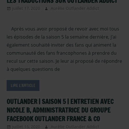
LES TRADUCTIONS SUR OUTLANDER ADDICT
juillet 17, 2020
Aurélie Outlander Addict
Actus
Outlander
,
autour
Après vous avoir proposé de revoir avec moi tous
d'outlander
,
Outlander -
les épisodes de la saison 5 la semaine dernière, j’ai
Saison 5
,
également souhaité inviter des fans qui animent la
Outlander –
communauté des fans francophones à prendre du
Articles
recul sur cette saison. Je leur ai proposé de répondre
Saison 5
,
à quelques questions de
Paroles de
fans
,
Serie TV
Outlander
,
LIRE L'ARTICLE
Sous les
projecteurs
OUTLANDER | SAISON 5 | ENTRETIEN AVEC
NICOLE B, ADMINISTRATRICE DU GROUPE
FACEBOOK OUTLANDER FRANCE & CO
juillet 15, 2020
Aurélie Outlander Addict
Actus