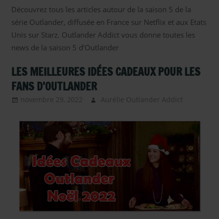
Découvrez tous les articles autour de la saison 5 de la
série Outlander, diffusée en France sur Netflix et aux Etats
Unis sur Starz. Outlander Addict vous donne toutes les
news de la saison 5 d’Outlander
LES MEILLEURES IDÉES CADEAUX POUR LES
FANS D’OUTLANDER
novembre 29, 2022
Aurélie Outlander Addict
Actu
Outland
autour
d'outlan
Autres
Acteurs
Outland
Autres
Compag
Outland
Autres