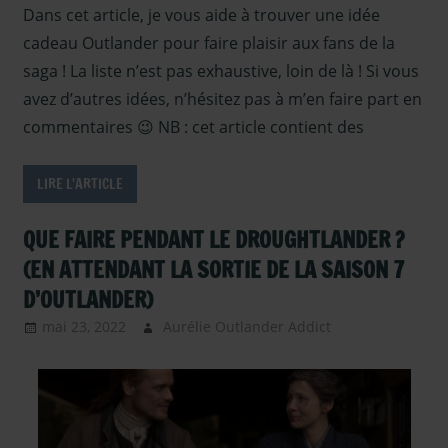
Dans cet article, je vous aide à trouver une idée
nouvelle
cadeau Outlander pour faire plaisir aux fans de la
Diana
Gabaldo
saga ! La liste n’est pas exhaustive, loin de là ! Si vous
Caitrion
avez d’autres idées, n’hésitez pas à m’en faire part en
Balfe
,
Di
commentaires 😉 NB : cet article contient des
Gabaldo
DVD et
LIRE L'ARTICLE
Bluray
Outland
QUE FAIRE PENDANT LE DROUGHTLANDER ?
l'Acteur
Heugha
(EN ATTENDANT LA SORTIE DE LA SAISON 7
saga
D’OUTLANDER)
Outland
mai 23, 2022
Aurélie Outlander Addict
Actus
Livres
Outlander
,
Outland
autour
Outlande
d'outlander
,
Saison 5
,
Autres Acteurs
Outlande
Outlander
,