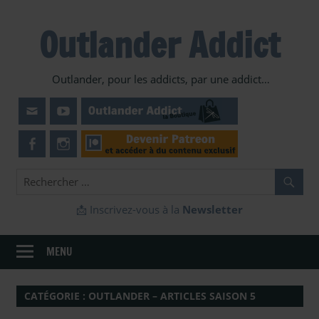
Skip
to
Outlander Addict
content
Outlander, pour les addicts, par une addict…
📩 Inscrivez-vous à la
Newsletter
MENU
CATÉGORIE :
OUTLANDER – ARTICLES SAISON 5