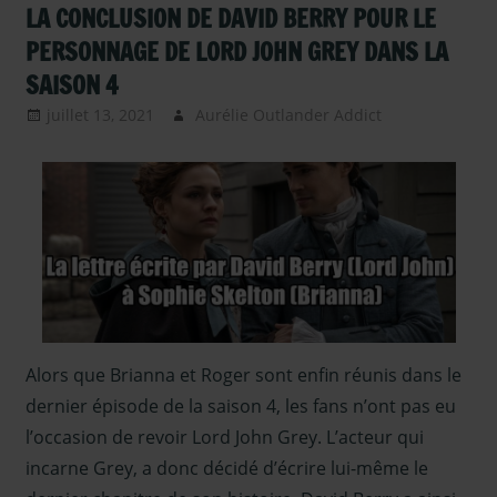
Interview
LA CONCLUSION DE DAVID BERRY POUR LE
d'Acteurs
,
PERSONNAGE DE LORD JOHN GREY DANS LA
TRADUCTION -
SAISON 4
Saison 5
juillet 13, 2021
Aurélie Outlander Addict
autour
d'outlander
,
Outlander -
Saison 5
,
Outlander –
Articles
Saison 5
,
Serie TV
Outlander
,
Sous les
Alors que Brianna et Roger sont enfin réunis dans le
projecteurs
dernier épisode de la saison 4, les fans n’ont pas eu
l’occasion de revoir Lord John Grey. L’acteur qui
incarne Grey, a donc décidé d’écrire lui-même le