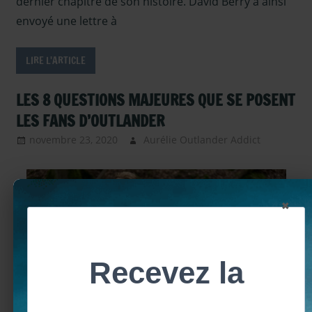
dernier chapitre de son histoire. David Berry a ainsi
envoyé une lettre à
LIRE L'ARTICLE
LES 8 QUESTIONS MAJEURES QUE SE POSENT
LES FANS D’OUTLANDER
novembre 23, 2020
Aurélie Outlander Addict
Actu
Outland
autour
d'outlan
×
Diana
Gabaldo
saga
Outland
Livres
Outland
Diana Gabaldon a l’art et la manière de distiller des
Outlande