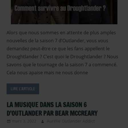
saison 6
,
Autres
Outlande
Compagnons
Articles
Outlander
,
Saison 5
,
Autres
Outlande
Alors que nous sommes en attente de plus amples
nouvelles
Articles
nouvelles de la saison 7 d’Outlander, vous vous
Diana
Saison 6
,
Gabaldon
,
demandez peut-être ce que les fans appellent le
Paroles 
Caitriona Balfe
,
fans
,
Sa
Droughtlander ? C’est quoi le Droughtlander ? Nous
Diana
Heugha
savons que le tournage de la saison 7 a commencé.
Gabaldon
,
DVD
Série de
Cela nous apaise mais ne nous donne
et Bluray
Lord Joh
Outlander
,
Grey
,
Ser
LIRE L'ARTICLE
l'Acteur Sam
TV
Heughan
,
La
Outland
saga
LA MUSIQUE DANS LA SAISON 6
Sous les
Outlander
,
projecte
D’OUTLANDER PAR BEAR MCCREARY
Livres
mars 3, 2022
Aurélie Outlander Addict
Actus
Outlander
,
Outlander
,