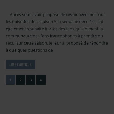
Outlander
,
autour
Après vous avoir proposé de revoir avec moi tous
d'outlander
,
Outlander -
les épisodes de la saison 5 la semaine dernière, j’ai
Saison 5
,
également souhaité inviter des fans qui animent la
Outlander –
communauté des fans francophones à prendre du
Articles
recul sur cette saison. Je leur ai proposé de répondre
Saison 5
,
à quelques questions de
Paroles de
fans
,
Serie TV
Outlander
,
LIRE L'ARTICLE
Sous les
projecteurs
Pagination
Next
1
2
3
»
Posts
des
publications