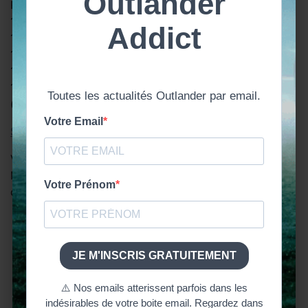
Roger)
14.
Exonerated
(Innocenté*e*)
15.
The Committee of Safety
(Le comité de sûreté)
16.
Come What May
(Advienne que pourra)
17.
I Am Not Alone
(Je ne suis pas seul*e*)
18.
Outlander – The Skye Boat Song
(Gaelic Version)
(feat. Griogair Labhruidh)
Source
Vous aussi vous êtes fan de la
musique
de Bear
McCreary et avez hâte de découvrir les titres qu’il a
composés pour la
saison 6 d’Outlander
?