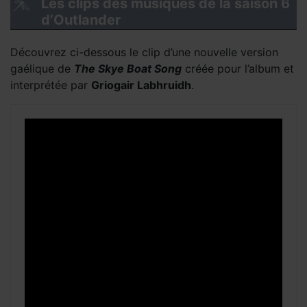
Les clips des musiques de la saison 6
d’Outlander
Découvrez ci-dessous le clip d’une nouvelle version
gaélique de
The Skye Boat Song
créée pour l’album et
interprétée par
Griogair Labhruidh
.