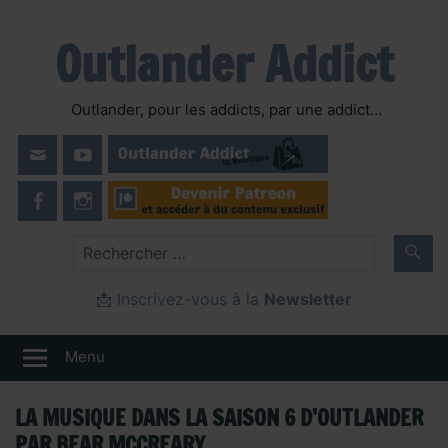
Skip
to
Outlander Addict
content
Outlander, pour les addicts, par une addict…
📩 Inscrivez-vous à la
Newsletter
Menu
LA MUSIQUE DANS LA SAISON 6 D’OUTLANDER
PAR BEAR MCCREARY