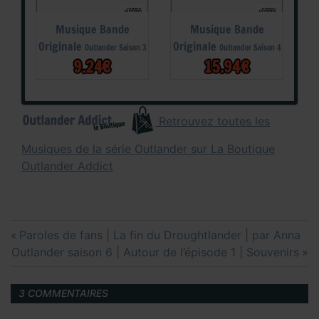
Musique Bande
Musique Bande
Originale
Originale
Outlander Saison 3
Outlander Saison 4
9.24€
15.94€
Retrouvez toutes les
Musiques de la série Outlander sur La Boutique
Outlander Addict
Navigation
Previous
Paroles de fans | La fin du Droughtlander | par Anna
de
Next
Post:
Outlander saison 6 | Autour de l’épisode 1 | Souvenirs
l’article
Post:
3 COMMENTAIRES