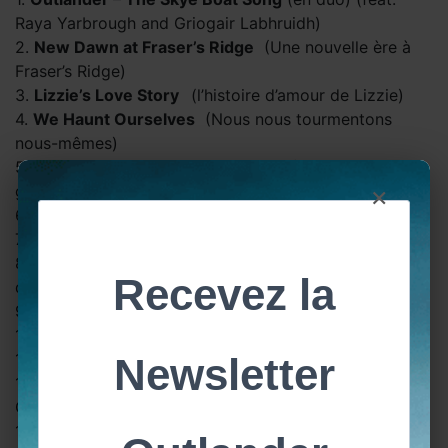
Raya Yarbrough and Griogair Labhruidh)
2.
New Dawn at Fraser’s Ridge
(Une nouvelle ère à
Fraser’s Ridge)
3.
Lizzie’s Love Story
(l’histoire d’amour de Lizzie)
4.
We Haunt Ourselves
(Nous nous tourmentons
nous-mêmes)
5.
Outlander – The Skye Boat Song
(Version en
×
gaélique) (feat. Griogair Labhruidh)
6.
I Must Have Ye
(J’ai envie de toi)
7.
Revolution Approaching
(La révolution est proche)
8.
Ian’s Love Story
(feat. Jaraneh Nova) (L’histoire
d’amour de Ian)
9.
Malva Christie
10.
Henri-Christian
11.
Fergus and Marsali
12.
The Ballad of Tom Christie
(La Ballade de Tom
Christie)
13.
Bree and Roger’s Journey
(Le voyage de Bree et