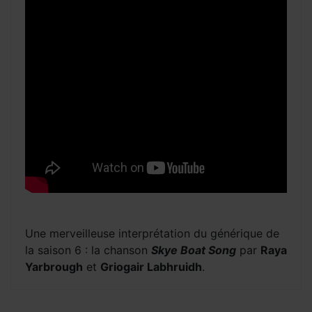
Une merveilleuse interprétation du générique de
la saison 6 : la chanson
Skye Boat Song
par
Raya
Yarbrough
et
Griogair Labhruidh
.