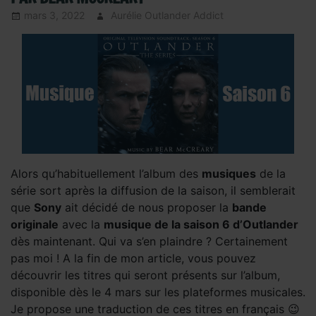
mars 3, 2022
Aurélie Outlander Addict
Actus
Outlander
,
autour
d'outlander
,
DVD
et Bluray
Outlander
,
Outlander -
Saison 5
,
Outlander –
Articles Saison 5
,
Outlander –
Coulisses Saison
Alors qu’habituellement l’album des
musiques
de la
5
,
Presse
,
Presse
série sort après la diffusion de la saison, il semblerait
- en 2020
,
Serie
que
Sony
ait décidé de nous proposer la
bande
TV Outlander
,
Sous les
originale
avec la
musique de la saison 6 d’Outlander
projecteurs
,
dès maintenant. Qui va s’en plaindre ? Certainement
TRADUCTION -
pas moi ! A la fin de mon article, vous pouvez
Interview
découvrir les titres qui seront présents sur l’album,
d'Acteurs
,
disponible dès le 4 mars sur les plateformes musicales.
TRADUCTION -
Je propose une traduction de ces titres en français 😉
Saison 5