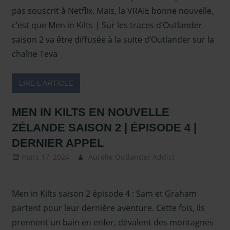
Presse
,
Presse
pas souscrit à Netflix. Mais, la VRAIE bonne nouvelle,
- en 2021
,
Sam
c’est que Men in Kilts | Sur les traces d’Outlander
Heughan
,
saison 2 va être diffusée à la suite d’Outlander sur la
Serie TV
chaîne Teva
Outlander
,
Sous les
projecteurs
LIRE L'ARTICLE
MEN IN KILTS EN NOUVELLE
ZÉLANDE SAISON 2 | ÉPISODE 4 |
DERNIER APPEL
mars 17, 2024
Aurélie Outlander Addict
Actus
Outlander
,
Men in Kilts
,
Men in Kilts saison 2 épisode 4 : Sam et Graham
Sam
Heughan
,
partent pour leur dernière aventure. Cette fois, ils
Sous les
prennent un bain en enfer, dévalent des montagnes