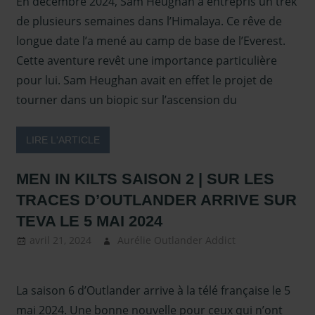
En décembre 2024, Sam Heughan a entrepris un trek
d'outlan
Presse
,
de plusieurs semaines dans l’Himalaya. Ce rêve de
Presse –
longue date l’a mené au camp de base de l’Everest.
2022 et
Cette aventure revêt une importance particulière
2023
,
Sa
pour lui. Sam Heughan avait en effet le projet de
Heugha
tourner dans un biopic sur l’ascension du
Sous les
projecte
Whisky
LIRE L'ARTICLE
Sassena
MEN IN KILTS SAISON 2 | SUR LES
TRACES D’OUTLANDER ARRIVE SUR
TEVA LE 5 MAI 2024
avril 21, 2024
Aurélie Outlander Addict
Actus
Outlander
,
autour
La saison 6 d’Outlander arrive à la télé française le 5
d'outlander
,
Men in Kilts
,
mai 2024. Une bonne nouvelle pour ceux qui n’ont