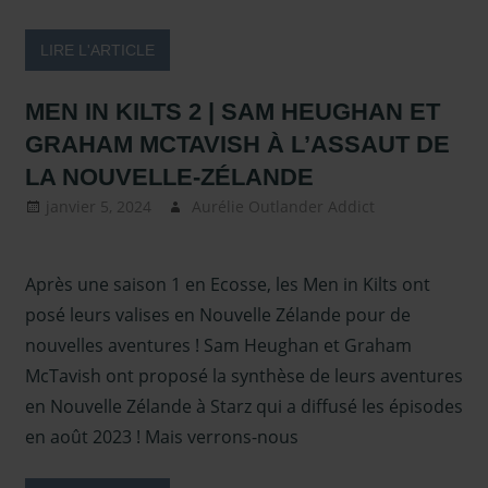
LIRE L'ARTICLE
MEN IN KILTS 2 | SAM HEUGHAN ET
GRAHAM MCTAVISH À L’ASSAUT DE
LA NOUVELLE-ZÉLANDE
janvier 5, 2024
Aurélie Outlander Addict
Actus
Outlander
,
a
d'outlander
,
Après une saison 1 en Ecosse, les Men in Kilts ont
Acteurs Outl
Clanlands
,
Me
posé leurs valises en Nouvelle Zélande pour de
Kilts
,
Presse 
nouvelles aventures ! Sam Heughan et Graham
2022 et 2023
McTavish ont proposé la synthèse de leurs aventures
Heughan
,
Sou
en Nouvelle Zélande à Starz qui a diffusé les épisodes
projecteurs
,
en août 2023 ! Mais verrons-nous
TRADUCTION 
Heughan -