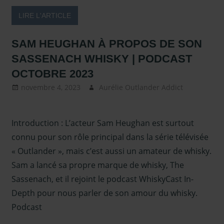
Sassena
LIRE L'ARTICLE
SAM HEUGHAN À PROPOS DE SON
SASSENACH WHISKY | PODCAST
OCTOBRE 2023
novembre 4, 2023
Aurélie Outlander Addict
Actus
Outlande
autour
Introduction : L’acteur Sam Heughan est surtout
d'outland
Presse
,
connu pour son rôle principal dans la série télévisée
Presse – 
« Outlander », mais c’est aussi un amateur de whisky.
2022 et
Sam a lancé sa propre marque de whisky, The
2023
,
Sam
Sassenach, et il rejoint le podcast WhiskyCast In-
Heughan
,
Depth pour nous parler de son amour du whisky.
Whisky
Podcast
Sassenac