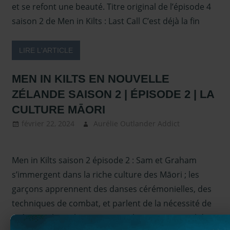
projecteurs
et se refont une beauté. Titre original de l’épisode 4
saison 2 de Men in Kilts : Last Call C’est déjà la fin
LIRE L'ARTICLE
MEN IN KILTS EN NOUVELLE
ZÉLANDE SAISON 2 | ÉPISODE 2 | LA
CULTURE MĀORI
février 22, 2024
Aurélie Outlander Addict
Actus
Outlander
,
Men in Kilts
,
Men in Kilts saison 2 épisode 2 : Sam et Graham
Sam
Heughan
,
s’immergent dans la riche culture des Māori ; les
Sous les
garçons apprennent des danses cérémonielles, des
projecteurs
techniques de combat, et parlent de la nécessité de
préserver les cultures ancestrales. Titre original de