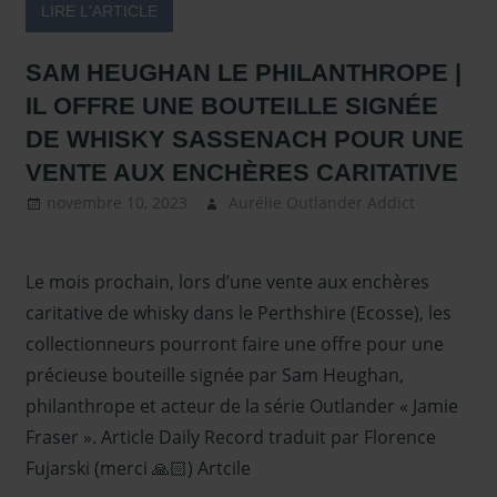
GreatGlenCo
LIRE L'ARTICLE
SAM HEUGHAN LE PHILANTHROPE |
IL OFFRE UNE BOUTEILLE SIGNÉE
DE WHISKY SASSENACH POUR UNE
VENTE AUX ENCHÈRES CARITATIVE
novembre 10, 2023
Aurélie Outlander Addict
Actu
Outland
autour
Le mois prochain, lors d’une vente aux enchères
d'outlan
Presse
,
caritative de whisky dans le Perthshire (Ecosse), les
Presse –
collectionneurs pourront faire une offre pour une
2022 et
précieuse bouteille signée par Sam Heughan,
2023
,
Sa
philanthrope et acteur de la série Outlander « Jamie
Heugha
Fraser ». Article Daily Record traduit par Florence
Sous les
Fujarski (merci 🙏🏻) Artcile
projecte
Whisky