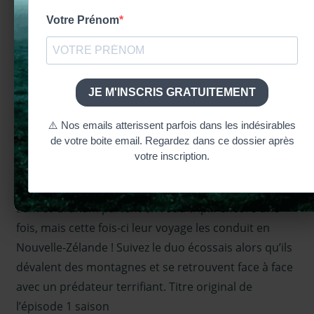
LIRE L'ARTICLE
MEN IN KILTS EN NOUVELLE
ZÉLANDE SAISON 2 | ÉPISODE 1 |
INFLUENCE ÉCOSSAISE
janvier 23, 2024
Aurélie Outlander Addict
Actus
Outlander
,
Men in
Men in Kilts saison 2 épisode 1 :
Kilts
,
Sam
Heughan
,
Sam et Graham partent en road trip… encore une
Sous les
fois, mais cette fois-ci leur voyage les conduit en
projecteurs
Nouvelle-Zélande ! Suivez le duo écossais alors qu’ils
dévalent des montagnes et se retrouvent face à face
avec un prédateur terrifiant. Titre original de
l’épisode 1 saison