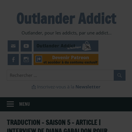
Skip
to
Outlander Addict
content
Outlander, pour les addicts, par une addict…
📩 Inscrivez-vous à la
Newsletter
MENU
TRADUCTION – SAISON 5 – ARTICLE |
INTERVIEW DE DIANA GABALDON POUR