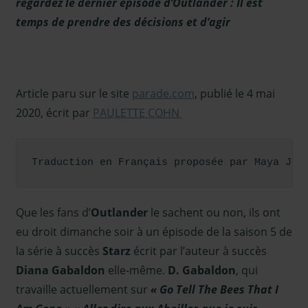
regardez le dernier épisode d’Outlander : Il est
TRADUCTION -
temps de prendre des décisions et d’agir
Interview
d'Acteurs
Article paru sur le site
parade.com
, publié le 4 mai
2020, écrit par
PAULETTE COHN
Traduction en Français proposée par Maya J. 
Que les fans d’
Outlander
le sachent ou non, ils ont
eu droit dimanche soir à un épisode de la saison 5 de
la série à succès
Starz
écrit par l’auteur à succès
Diana Gabaldon
elle-même.
D. Gabaldon
, qui
travaille actuellement sur
« Go Tell The Bees That I