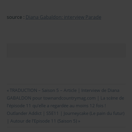
source :
Diana Gabaldon: interview Parade
Navigation
Previous
TRADUCTION – Saison 5 – Article | Interview de Diana
Post:
GABALDON pour townandcountrymag.com | La scène de
de
l’épisode 11 qu’elle a regardée au moins 12 fois !
l’article
Next
Outlander Addict | S5E11 | Journeycake (Le pain du futur)
Post:
| Autour de l’Episode 11 (Saison 5)