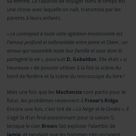
sa femme. La capacité de voyager dans le temps est
une chose avec laquelle on naît, transmise par les
parents à leurs enfants.
« Le contrepied à toute cette agitation émotionnelle est
l’amour profond et inébranlable entre Jamie et Claire ; un
amour qui rassemble toute leur famille et ceux dont ils
partagent la vie »,
poursuit
D. Gabaldon
. Elle était « si
heureuse » de pouvoir utiliser à la fois la scène du
bord de fenêtre et la scène du microscope du livre !
Mais une fois que les
MacKenzie
sont partis pour le
futur, les problèmes reviennent à
Fraser’s Ridge
.
Encore une fois, c’est tiré de
« La Neige et la Cendre »
. Il
s’agit là d’un final passionnant pour la saison 5,
lorsque le clan
Brown
fait exploser l’alambic de
Jamie
, et pendant que les hommes s’en occupent,