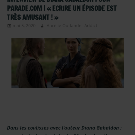
PARADE.COM | « ECRIRE UN ÉPISODE EST
TRÈS AMUSANT ! »
mai 5, 2020
Aurélie Outlander Addict
Actus
Outlander
,
autour
d'outlander
,
Diana Gabaldon
,
Outlander -
Saison 5
,
Outlander –
Articles Saison
5
,
Outlander –
interview Saison
5
,
Presse
,
Presse
- en 2020
,
Serie
TV Outlander
,
Sous les
Dans les coulisses avec l’auteur Diana Gabaldon :
projecteurs
,