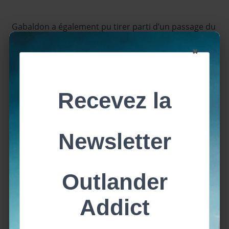
Gabaldon a également pu tirer parti d’un passage du
livre « Le Voyage » et que la série n’avait pas pu
×
intégrer auparavant. Quand
Claire
a décidé de
retraverser les pierres pour revenir vers
Jamie,
Brianna
lui a fait un sandwich au beurre d’arachide à
emporter avec elle, et, nous pouvons donc voir un
flashback du moment où Claire le mange.
« Nous avons donc une belle histoire à trois volets
dans cet épisode (c’est toujours bien,
dramatiquement parlant, si vous pouvez faire
amener les choses par trois), mais vous avez aussi un
petit fil conducteur aigre-doux que l’on pourrait
appeler le fil rouge de l’épisode : les sandwichs au
beurre de cacahuètes », conclut
D. Gabaldon
.