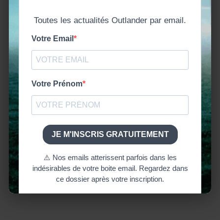
« J’ai plutôt regretté qu’ils n’aient pas pu
utiliser la scène de la saison 3, de l’arrivée
de
Claire
à Edimbourg, mangeant la
dernière bouchée de son ancienne vie – et
les lambeaux transparents de cette vie
« passée-future » emportés par le vent alors
qu’elle lâche le l’emballage de son
sandwich »,
dit-elle.
« J’ai donc voulu le
replacer »
Et elle l’a fait.