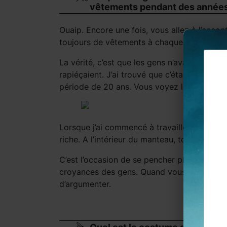
vêtements pendant des années
Ouaip. Encore une fois, vous allez à l’enco
toujours de vêtements à chaque fois qu’ils pa
La vérité, c’est que les gens n’avaient pas tan
rapiéçaient. J’ai trouvé que c’était une cho
période de 20 ans. Vous voyez le reprisage, 
Lorsque j’ai commencé à travailler sur la 
riche. A l’intérieur du manteau, tout était 
C’est l’occasion de se pencher plus en détail
croyances des gens. Quand vous faites cela,
d’argumenter.