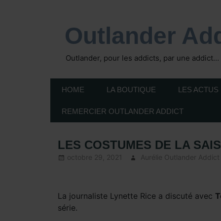
Skip
to
Outlander Add
content
Outlander, pour les addicts, par une addict…
HOME
LA BOUTIQUE
LES ACTUS
REMERCIER OUTLANDER ADDICT
LES COSTUMES DE LA SAI
octobre 29, 2021
Aurélie Outlander Addict
La journaliste Lynette Rice a discuté avec
T
série.