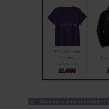
T-Shirt Femme
Outlander
Swea
Sassenach Col en V
21.99€
Vous avez aimé cet article ?