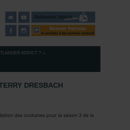
UTLANDER ADDICT ?
 TERRY DRESBACH
aison 3
,
Outlander – Coulisses Saison 3
,
Sous les projecteurs
éation des costumes pour la saison 3 de la