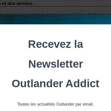
 et des années.
ntre de ce qui est attendu historiquement. Dans
Autant en e
ssaient à l’écran. Notre série a toujours clamé qu’elle allai
t de vêtements que ça. Et ce qu’ils avaient, ils le retravailla
se vraiment géniale et magnifique à montrer à l’écran. Des g
le rapiéçage, c’est une histoire tellement riche et incroyabl
série, quelqu’un a apporté un manteau du 18ème siècle appa
en patchwork, car même les riches gardaient leurs vêtements 
 sur l’histoire ce qui n’est pas habituel à la télé. Tout cela
 vous devez vous attendre à un petit retour de bâton. Et ce