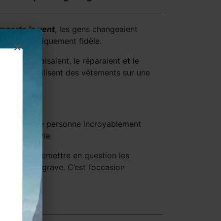
mporte le vent
, les gens changeaient
t être historiquement fidèle.
×
ient, le refaisaient, le réparaient et le
ens qui réutilisent des vêtements sur une
e.
rtenant à une personne incroyablement
toute leur vie.
 contribue à remettre en question les
 n’est pas grave. C’est l’occasion