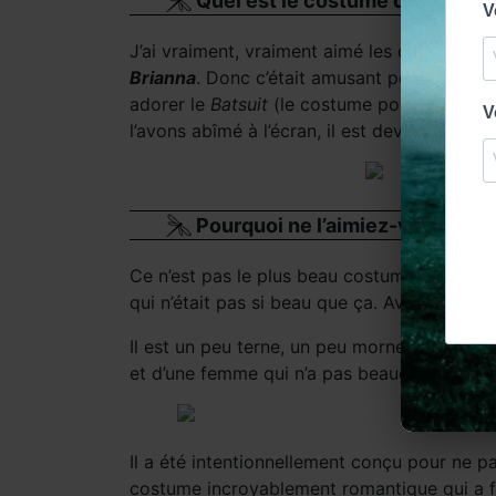
Quel est le costume qui vous a 
J’ai vraiment, vraiment aimé les costumes 
Brianna
. Donc c’était amusant pour moi. Et
adorer le
Batsuit
(le costume pour traverser 
l’avons abîmé à l’écran, il est devenu un pe
Pourquoi ne l’aimiez-vous pas 
Ce n’est pas le plus beau costume du monde, 
qui n’était pas si beau que ça. Avant de l’a
Il est un peu terne, un peu morne et pas très 
et d’une femme qui n’a pas beaucoup fait l
Il a été intentionnellement conçu pour ne pa
costume incroyablement romantique qui a fai