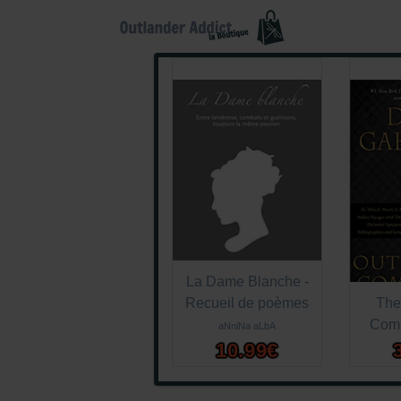
La Dame Blanche -
Recueil de poèmes
The
Comp
aNniNa aLbA
10.99€