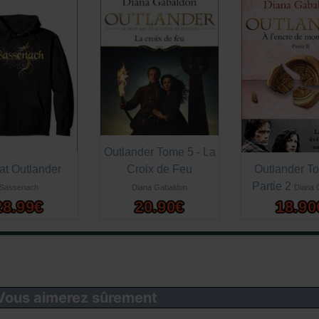
Outlander Tome 5 - La
t Outlander
Croix de Feu
Outlander T
Partie 2
Sassenach
Diana Gabaldon
Diana 
28.99€
20.90€
18.90
 Vous aimerez sûrement