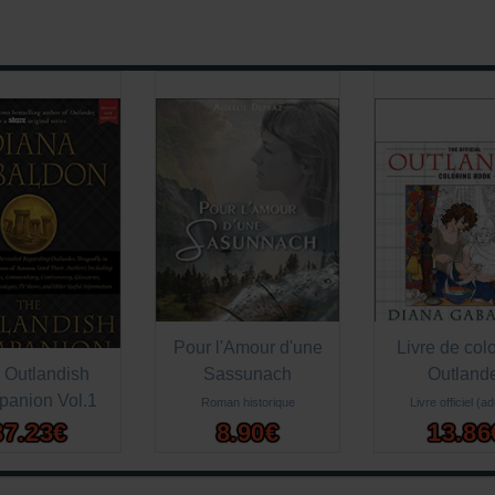
Pour l'Amour d'une
Livre de col
 Outlandish
Sassunach
Outland
anion Vol.1
Roman historique
Livre officiel (ad
37.23€
8.90€
13.86