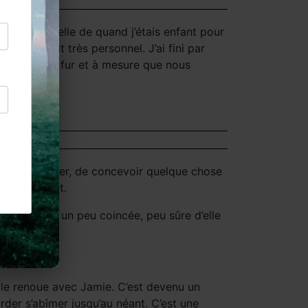
be personnelle de quand j’étais enfant pour
e. C’était très personnel. J’ai fini par
ours aimé. Au fur et à mesure que nous
ant que designer, de concevoir quelque chose
rmée du Salut.
lle ait l’air un peu coincée, peu sûre d’elle
elle renoue avec Jamie. C’est devenu un
der s’abîmer jusqu’au néant. C’est une