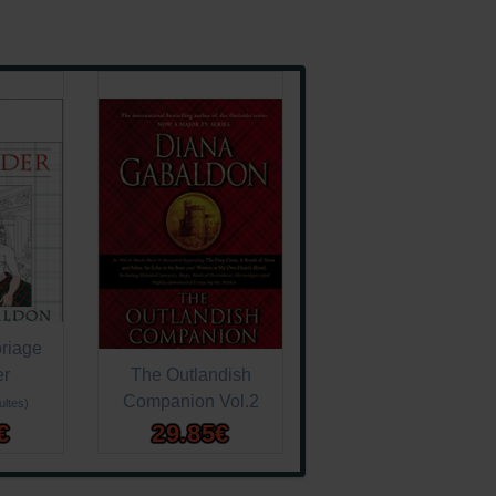
oriage
er
The Outlandish
Companion Vol.2
ultes)
€
29.85€