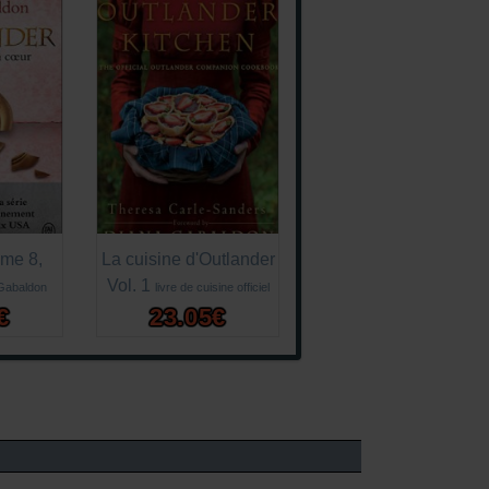
ome 8,
La cuisine d'Outlander
Vol. 1
Gabaldon
livre de cuisine officiel
€
23.05€