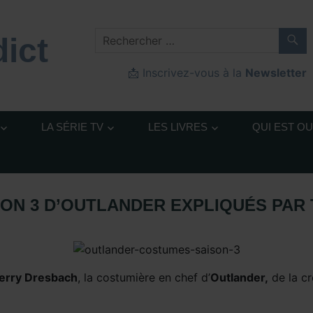
ict
📩 Inscrivez-vous à la
Newsletter
LA SÉRIE TV
LES LIVRES
QUI EST O
SON 3 D’OUTLANDER EXPLIQUÉS PAR
autour d'outlander
,
Outlander - Saison 3
,
Outlander – Articles S
erry Dresbach
, la costumière en chef d’
Outlander,
de la cr