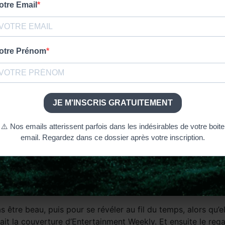
le plus amusé dans la saison 3 ?
des années 60. J’ai pratiquement recréé ma propre garde-ro
 les costumes de ma mère, de l’amie de ma mère et de mon pèr
les pierres de Claire, voir ci-dessous). Je ne l’ai pas touj
rsonnage en soi.
?
il n’était pas censé l’être. C’était un défi pour moi, en t
ppeler le costume de Batman, je l’appelais le costume de l’A
romantique. C’est ce que je voulais qu’il soit. Je voulais qu’e
’amour dernièrement.
s être beau, puis pour se révéler au fil du temps, alors qu’
t la couverture d’Entertainment Weekly. Et ensuite le regar