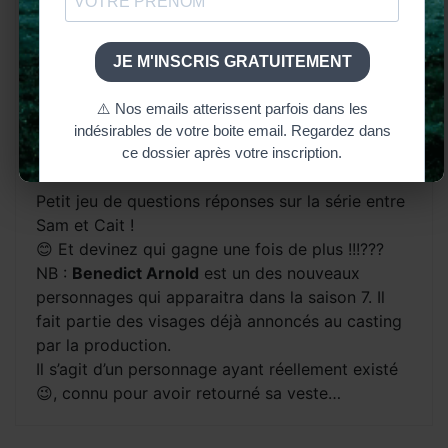
Petit jeu de questions réponses sur la série entre
Sam et Cait !
😊 Et devinez qui gagne une fois de plus !!!???
NB :
Benedict Arnold
est un des nouveaux
personnages qui apparaitra dans la saison 7. Il
fait partie des visages déjà annoncés au casting
par la production.
Il s’agit d’un personnage ayant réellement existé
😉, connu pour avoir retourné sa veste…