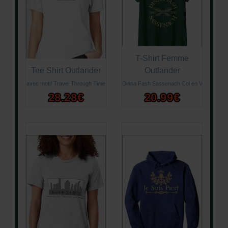
T-Shirt Femme
Tee Shirt Outlander
Outlander
avec motif Travel Through Time
Dinna Fash Sassenach Col en V
28.28€
20.99€