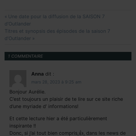
Navigation
Previous
Une date pour la diffusion de la SAISON 7
de
Post:
d’Outlander
l’article
Next
Titres et synopsis des épisodes de la saison 7
Post:
d’Outlander
1 COMMENTAIRE
Anna
dit :
mars 28, 2023 à 9:25 am
Bonjour Aurélie.
C’est toujours un plaisir de te lire sur ce site riche
d’une myriade d’ informations!
Et cette lecture hier a été particulièrement
inspirante !!
Donc, si j’ai tout bien compris,👍, dans les news de