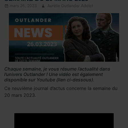
mars 26, 2023
Aurélie Outlander Addict
Actus
Outlander
,
autour
d'outlander
,
Autres Acteurs
Outlander
,
La
saga Outlander
,
News
Hebdomadaires
- Outlander
News
,
Presse
,
Chaque semaine, je vous résume l’actualité dans
Serie TV
l’univers Outlander ! Une vidéo est également
Outlander
,
Sous
disponible sur Youtube (lien ci-dessous).
les projecteurs
Ce neuvième journal d’actus concerne la semaine du
20 mars 2023.