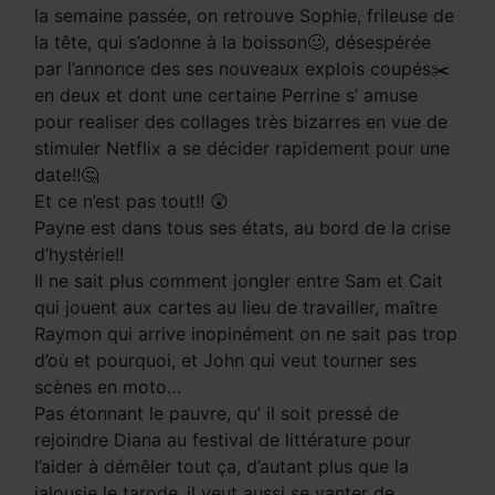
la semaine passée, on retrouve Sophie, frileuse de
la tête, qui s’adonne à la boisson🥴, désespérée
par l’annonce des ses nouveaux explois coupés✂️
en deux et dont une certaine Perrine s’ amuse
pour realiser des collages très bizarres en vue de
stimuler Netflix a se décider rapidement pour une
date!!🤔
Et ce n’est pas tout!! 😲
Payne est dans tous ses états, au bord de la crise
d’hystérie!!
Il ne sait plus comment jongler entre Sam et Cait
qui jouent aux cartes au lieu de travailler, maître
Raymon qui arrive inopinément on ne sait pas trop
d’où et pourquoi, et John qui veut tourner ses
scènes en moto…
Pas étonnant le pauvre, qu’ il soit pressé de
rejoindre Diana au festival de littérature pour
l’aider à démêler tout ça, d’autant plus que la
jalousie le tarode..il veut aussi se vanter de