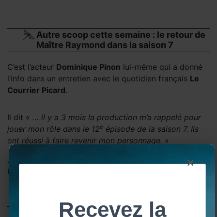
Autre scoop cette semaine : le retour de
Maître Raymond dans la saison 7
C’est l’acteur
Dominique Pinon
lui-même qui a donné
l’info dans un entretien avec le quotidien français
Le
Courrier Picard
.
Il dit «
… il y a 3 mois la production m’a rappelé pour
e
jouer mon rôle dans le 12
épisode de la saison 7. Ils
ont réussi à faire revenir mon personnage.
»
×
J’ai hâte de connaître l’intrigue autour de son retour !
Un flashback ? Un come back ? Tout est imaginable!
Le quizz en vidéo de Sam Heughan et