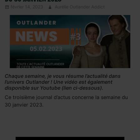
février 14, 2023
Aurélie Outlander Addict
Actus
Outlander
,
autour
d'outlander
,
Autres Acteurs
Outlander
,
La
saga Outlande
News
Hebdomadaire
- Outlander
News
,
Presse
,
Chaque semaine, je vous résume l’actualité dans
Serie TV
l’univers Outlander ! Une vidéo est également
Outlander
,
Sou
disponible sur Youtube (lien ci-dessous).
les projecteurs
Ce troisième journal d’actus concerne la semaine du
30 janvier 2023.