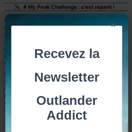
# My Peak Challenge : c’est reparti !
Le programme My Peak Challenge a été fondé par
×
Sam Heughan
en 2015. Il s’agit d’un programme
complet de bien-être pour le corps, comprenant des
séances d’entraînement, de yoga, de nutrition et de
pleine conscience. Il existe une communauté
internationale de Peakers qui aide à maintenir sa
motivation !
En adhérant au programme, votre cotisation contribue
à financer diverses causes, notamment la lutte contre
la faim, la recherche sur le cancer du sang, les soins
palliatifs et la protection de l’environnement. D’ailleurs
cette année, MPC soutient une association pour la
conservation des océans « Ocean Conservacy ».