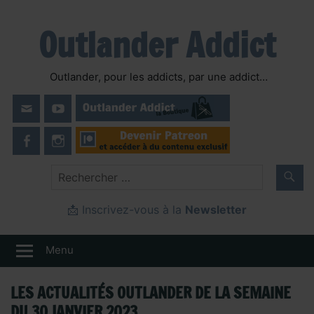
Skip
to
Outlander Addict
content
Outlander, pour les addicts, par une addict…
📩 Inscrivez-vous à la
Newsletter
Menu
LES ACTUALITÉS OUTLANDER DE LA SEMAINE
DU 30 JANVIER 2023