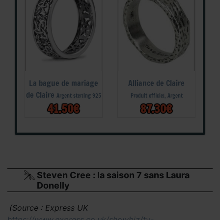
La bague de mariage
Alliance de Claire
de Claire
Argent sterling 925
Produit officiel, Argent
41.50€
87.30€
Steven Cree : la saison 7 sans Laura
Donelly
(Source : Express UK
https://www.express.co.uk/showbiz/tv-