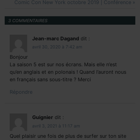
Post:
Next
Comic Con New York octobre 2019 | Conférence
l’article
Post:
3 COMMENTAIRES
Jean-marc Dagand
dit :
avril 30, 2020 à 7:42 am
Bonjour
La saison 5 est sur nos écrans. Mais elle n’est
qu’en anglais et en polonais ! Quand l’auront nous
en français sans sous-titre ? Merci
Répondre
Guignier
dit :
avril 3, 2021 à 11:17 am
Quel plaisir une fois de plus de surfer sur ton site