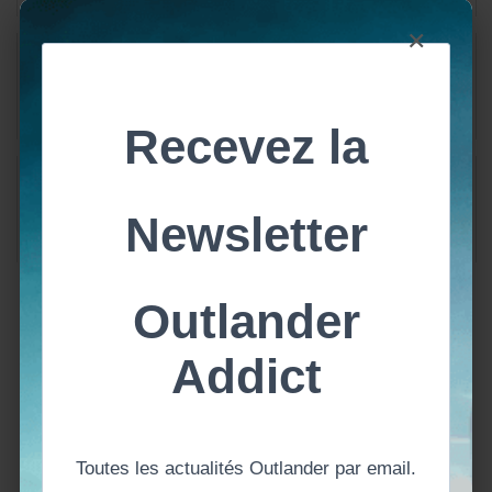
×
Land Con 3 Paris - 29
Outlander saison 7 | Autour
novembre et 1er décembre
de l’épisode 4 | Zone
2019 - Anne vous dit tout !
d’inconfort
Scènes coupées au montage
TRADUCTION | Saison 5
de l'épisode 14 - Jamie enfile
Episode 2 | Extraits du
son kilt
scénario | Scènes coupées au
montage | Entre deux feux