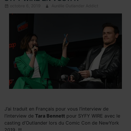
octobre 6, 2019
Aurélie Outlander Addict
Actus
Outlander
,
Autres Acteurs
Outlander
,
Caitriona
Balfe
,
Interviews
Video
,
Interviews
Video - de
2019
,
l'Acteur
Sam Heughan
,
Outlander -
Saison 5
,
Outlander –
interview
Saison 5
,
Sam
J’ai traduit en Français pour vous l’interview de
Heughan
,
l’interview de
Tara Bennett
pour SYFY WIRE avec le
Sous les
casting d’Outlander lors du Comic Con de NewYork
projecteurs
,
TRADUCTION
,
2019
!!!