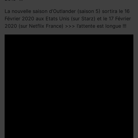
TRADUCTION
- Conventions
La nouvelle saison d’Outlander (saison 5) sortira le 16
Outlander
,
Février 2020 aux Etats Unis (sur Starz) et le 17 Février
TRADUCTION
2020 (sur Netflix France) >>> l’attente est longue !!!
- Saison 5