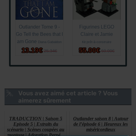
Outlander Tome 9 -
Figurines LEGO
Go Tell the Bees that I
Claire et Jamie
am Gone
Diana Gabaldon
Kit prêt-à-construire
13.19€
55.00€
25.34€
60.00€
Vous avez aimé cet article ? Vous
aimerez sûrement
TRADUCTION | Saison 5
Outlander saison 8 | Autour
Episode 5 | Extraits du
de l’épisode 6 | Heureux les
scénario | Scènes coupées au
miséricordieux
montage | Adoration Perpé...