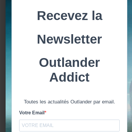
aimerez sûrement
Outlander saison 8 : un
Outlander saison 3 |
teaser surprise, première
Autour de l’épisode 5 |
bande-annonce du grand
Liberté et Whisky
final
Outlander Addict | S6E05 |
Saison 5 - La bataille
Liberté Chérie | Autour de
d'Alamance - la VRAIE
l'Episode 5 (Saison 6)
histoire - Outlander
Outlander Addict | S2E11 |
Outlander saison 7 |
Règlements de compte |
Autour de l’épisode 11 | Un
Autour de l’Episode 11
quintal de pierres
(Saison 2)