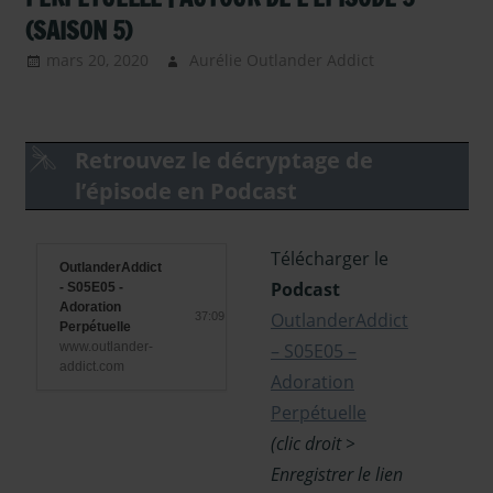
(SAISON 5)
mars 20, 2020
Aurélie Outlander Addict
Outlander
- Saison 5
,
Outlander –
Podcasts
Retrouvez le décryptage de
Saison 5
,
l’épisode en Podcast
podcast
,
Podcast -
Saison 5
,
Télécharger le
OutlanderAddict
Serie TV
Podcast
- S05E05 -
Outlander
Adoration
OutlanderAddict
37:09
Perpétuelle
www.outlander-
– S05E05 –
addict.com
Adoration
Perpétuelle
(clic droit >
Enregistrer le lien