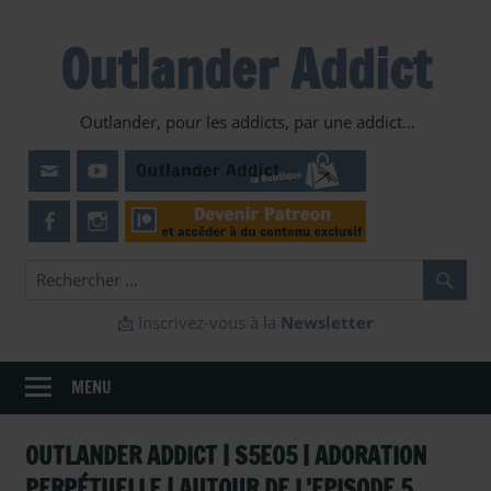
Skip
to
Outlander Addict
content
Outlander, pour les addicts, par une addict…
📩 Inscrivez-vous à la
Newsletter
MENU
OUTLANDER ADDICT | S5E05 | ADORATION
PERPÉTUELLE | AUTOUR DE L’EPISODE 5