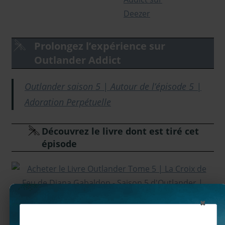
Prolongez l’expérience sur
Outlander Addict
Outlander saison 5 | Autour de l’épisode 5 |
Adoration Perpétuelle
Découvrez le livre dont est tiré cet
épisode
×
Vous avez aimé cet article ? Vous