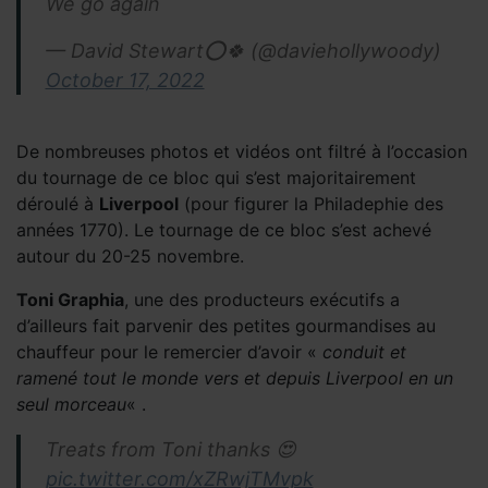
We go again
— David Stewart⭕️🍀 (@daviehollywoody)
October 17, 2022
De nombreuses photos et vidéos ont filtré à l’occasion
du tournage de ce bloc qui s’est majoritairement
déroulé à
Liverpool
(pour figurer la Philadephie des
années 1770). Le tournage de ce bloc s’est achevé
autour du 20-25 novembre.
Toni Graphia
, une des producteurs exécutifs a
d’ailleurs fait parvenir des petites gourmandises au
chauffeur pour le remercier d’avoir «
conduit et
ramené tout le monde vers et depuis Liverpool en un
seul morceau
« .
Treats from Toni thanks 😍
pic.twitter.com/xZRwjTMvpk