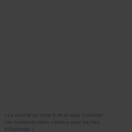
Navigation
Previous
Le résumé du tome 9 de la saga Outlander
de
Next
Post:
Les meilleures idées cadeaux pour les fans
l’article
Post:
d’Outlander