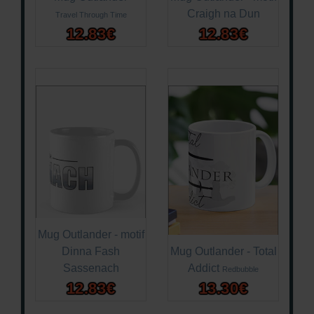
Craigh na Dun
Travel Through Time
12.83€
12.83€
Mug Outlander - motif
Dinna Fash
Mug Outlander - Total
Sassenach
Addict
Redbubble
12.83€
13.30€