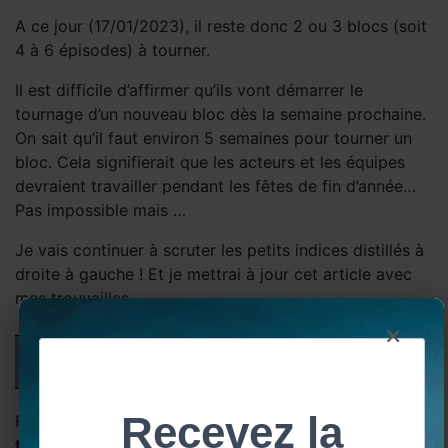
A ce jour (17/01/2023), il reste donc 2 ou 3 blocs (soit
4 à 6 épisodes) à tourner.
Il est difficile d’affirmer qu’ils vont démarrer le
tournage d’un nouveau bloc dès la semaine prochaine.
On sait qu’il faut environ 5 semaines pour tourner un
bloc. Cela signifierait que les acteurs et les équipes
devraient travailler pendant les fêtes de fin d’année…
Pas impossible mais …
Je vais continuer à scruter les petits indices distillés à
droite à gauche ! Et je mettrai à jour cet article avec
mes trouvailles.
×
Coulisses du tournage de la saison 7
d’Outlander et indiscrétions
Retrouvez nos discussions à propos des
coulisses du
tournage
et autres indiscrétions sur le
forum des