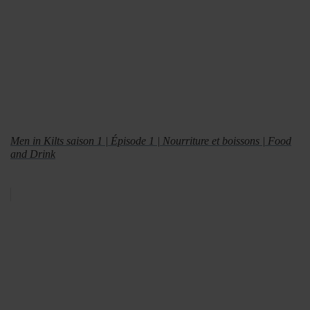
Men in Kilts saison 1 | Épisode 1 | Nourriture et boissons | Food
and Drink