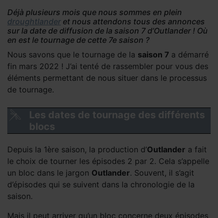
autour
Déjà plusieurs mois que nous sommes en plein
d'outlander
,
droughtlander
et nous attendons tous des annonces
La saga
sur la date de diffusion de la saison 7 d’Outlander ! Où
Outlander
,
en est le tournage de cette 7e saison ?
Outlander –
Nous savons que le tournage de la
saison 7
a démarré
Articles
fin mars 2022 ! J’ai tenté de rassembler pour vous des
Saison 7
,
éléments permettant de nous situer dans le processus
Outlander –
de tournage.
saison 7
,
Presse
,
Presse - en
Les dates de tournage des différents
2021
,
Serie
blocs
TV
Outlander
,
Depuis la 1ère saison, la production d’
Outlander
a fait
Sous les
le choix de tourner les épisodes 2 par 2. Cela s’appelle
projecteurs
un bloc dans le jargon
Outlander
. Souvent, il s’agit
d’épisodes qui se suivent dans la chronologie de la
saison.
Mais il peut arriver qu’un bloc concerne deux épisodes