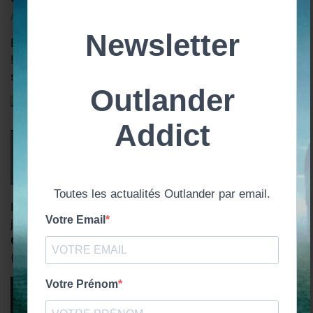
Addicts
.
Envie de rejoindre le forum d’échanges (en FRANÇAIS
!) dédié à Outlander, livres et série ? Rejoignez-nous
sur la belle
communauté Patreon
!
Aucune date officielle n’est annoncée
pour la diffusion de la saison 7
d’Outlander
Il semblerait que les acteurs s’attendent à tourner
jusqu’en février-mars 2023. C’est ce que disait
Caitriona Balfe
à
Robert Licuria
en juin 2022
(Interview Gold Derby).