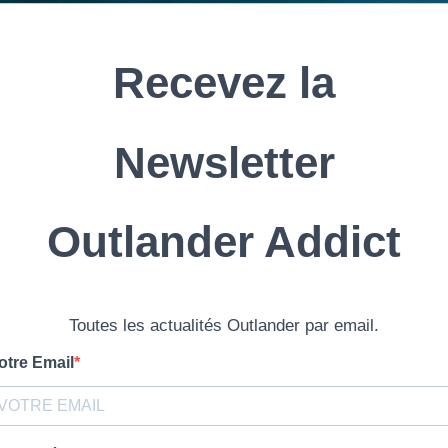
découvrir ici
Tous mes autres podcasts
nt sur ma chaîne YouTube
OutlanderAddict
perience sur Outlander Addict
| Autour de l’épisode 8 | D’un monde à l’autre
re dont est tiré cet épisode
 cet article ? Vous aimerez sûrement
5 Episode
La bande-annonce de la SAISON 7
Outland
o | Scènes
d’Outlander
l’épiso
e Pain du