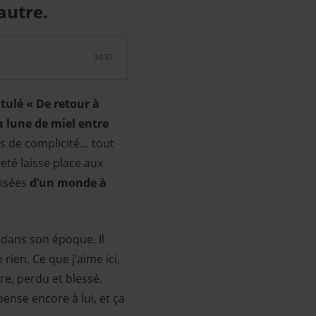
autre.
34:37
ntulé « De retour à
la lune de miel entre
ts de complicité… tout
reté laisse place aux
ensées
d’un monde à
, dans son époque. Il
rien. Ce que j’aime ici,
e, perdu et blessé.
pense encore à lui, et ça