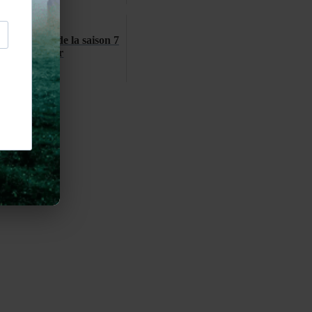
s au casting de la saison 7
d'Outlander