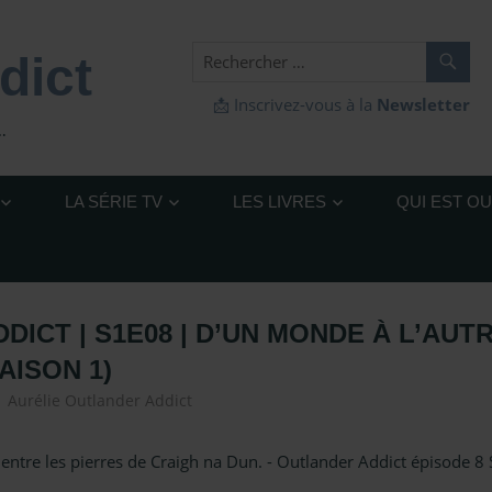
dict
📩 Inscrivez-vous à la
Newsletter
…
LA SÉRIE TV
LES LIVRES
QUI EST O
ICT | S1E08 | D’UN MONDE À L’AUT
AISON 1)
Aurélie Outlander Addict
Outlander – Podcasts Saison 1
,
pod