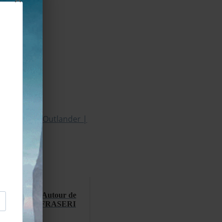
er saison 8 | Autour de
de 3 | ABIES FRASERI