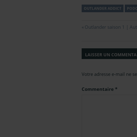
OUTLANDER ADDICT
PODC
Navigation
Previous
Outlander saison 1 | Aut
Post:
de
l’article
LAISSER UN COMMENTA
Votre adresse e-mail ne se
Commentaire
*