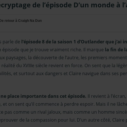
cryptage de l’épisode D’un monde à l’
De retour à Craigh Na Dun
s parle de
l’épisode 8 de la saison 1 d’Outlander que j’ai i
un épisode que je trouve vraiment riche. Il marque
la fin de 
aux paysages, la découverte de l’autre, les premiers momen
 réalité du XVIIIe siècle revient en force. On sent que la légè
ilités, et surtout aux dangers et Claire navigue dans ses p
une place importante dans cet épisode.
Il revient à l’écran
e, et on sent qu’il commence à perdre espoir. Mais il ne lâche 
nte pas comme un rival jaloux, mais comme un homme sincèr
s éprouver de la compassion pour lui. D’un autre côté, Claire 