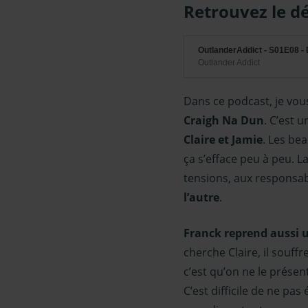
Retrouvez le dé
OutlanderAddict - S01E08 - 
Outlander Addict
Dans ce podcast, je vou
Craigh Na Dun
. C’est 
Claire et Jamie
. Les be
ça s’efface peu à peu. La
tensions, aux responsab
l’autre
.
Franck reprend aussi 
cherche Claire, il souffr
c’est qu’on ne le prése
C’est difficile de ne pa