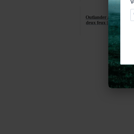
Outlander Addict | S5E
deux feux | Autour de l
(Saison 5)