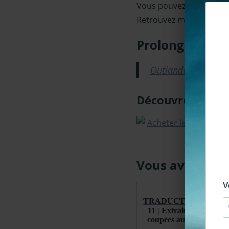
Vous pouvez également 
Retrouvez moi égaleme
Prolongez l’ex
Outlander saison 1 
Découvrez le liv
Vous avez aimé
TRADUCTION | Saison 
11 | Extraits du scénari
coupées au montage | L
Fut...