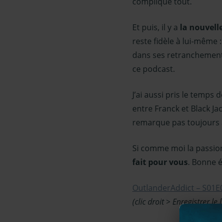
complique tout.
Et puis, il y a
la nouvell
reste fidèle à lui-même :
dans ses retranchements.
ce podcast.
J’ai aussi pris le temps 
entre Franck et Black Ja
remarque pas toujours a
Si comme moi la passion
fait pour vous
. Bonne é
OutlanderAddict – S01E
(clic droit > Enregistrer le