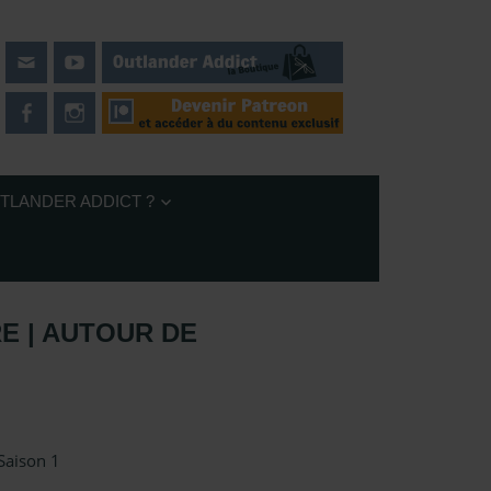
UTLANDER ADDICT ?
RE | AUTOUR DE
cast
,
Serie TV Outlander
,
Sous les projecteurs