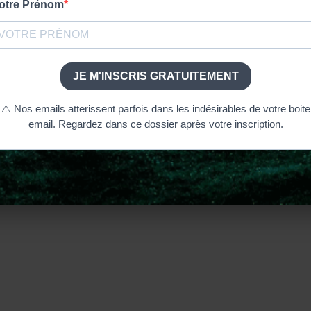
02 | Entre
Men in Kilts saison 1 | Épisode 6 |
Les acteur
'Episode 2
L'Écosse par les routes, les airs et la
mer | Scotland by land, ...