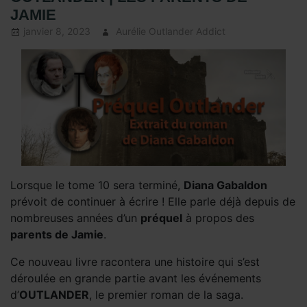
JAMIE
janvier 8, 2023
Aurélie Outlander Addict
Actus
Outlander
,
autour
d'outlander
,
Blood of my
Blood -
Prequel
,
Diana
Gabaldon
,
La
saga Outlander
,
Livres
Outlander
,
Sous
Lorsque le tome 10 sera terminé,
Diana Gabaldon
les projecteurs
prévoit de continuer à écrire ! Elle parle déjà depuis de
nombreuses années d’un
préquel
à propos des
parents de Jamie
.
Ce nouveau livre racontera une histoire qui s’est
déroulée en grande partie avant les événements
d’
OUTLANDER
, le premier roman de la saga.