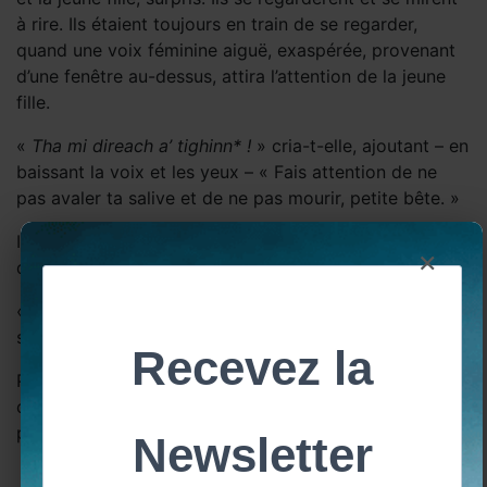
à rire. Ils étaient toujours en train de se regarder,
quand une voix féminine aiguë, exaspérée, provenant
d’une fenêtre au-dessus, attira l’attention de la jeune
fille.
«
Tha mi direach a’ tighinn* !
» cria-t-elle, ajoutant – en
baissant la voix et les yeux – « Fais attention de ne
pas avaler ta salive et de ne pas mourir, petite bête. »
Il rit à nouveau, et elle le regarda, les yeux en triangles,
×
d’un bleu profond, toujours plissés d’amusement.
« Fais ça avec un corbeau,
a charadh
, » dit-elle. « Et je
serai vraiment impressionnée. »
Puis elle disparut dans un tourbillon de jupes, les
cheveux détachés virevoltant comme une pluie d’or, à
peine sorti de la forge.