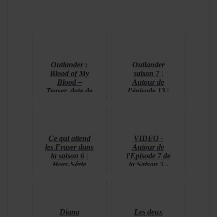
Outlander :
Outlander
Blood of My
saison 7 |
Blood –
Autour de
Teaser, date de
l’épisode 13 |
diffusion et
Bonjour, au
titres des
revoir
épisodes
Ce qui attend
VIDEO -
les Fraser dans
Autour de
la saison 6 |
l'Episode 7 de
Hors-Série
la Saison 5 -
Outlander
La Ballade de
Forever
Roger Mac
(contributeurs
PATREON)
Diana
Les deux