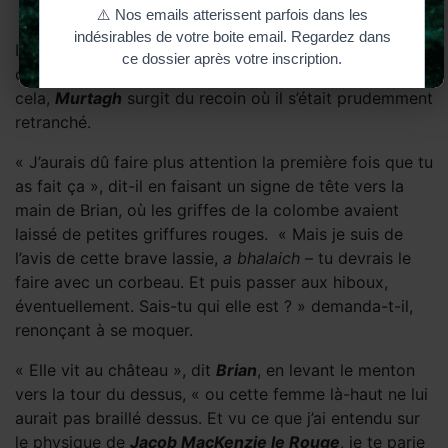
Il resta immobile un moment, fixant la porte vide
comme s’il pouvait la faire réapparaître. Au lieu de
cela,
Murtagh
surgit du recoin où il s’était prudemment
retranché.
« J’aurais dû faire plus attention la première fois que tu
as fait ça », dit-il en faisant un signe de tête vers la
main de Brian, où les griffes de la colombe avaient
laissé de petites griffures rouges. « Mais je suis de
l’avis de cette brave lassie,
a bhalaich
– tu devrais le
faire avec un corbeau. Et puis passer aux hiboux,
éventuellement. Sais-tu qui elle est ? » demanda-t-il,
renonçant à se moquer.
« Elle vit au château », dit
Brian
, en levant le menton
vers la tour du dessus, « ou cette femme là-haut ne lui
aurait pas braillé dessus. Et vu ce que j’ai entendu sur
le physique de
Jacob MacKenzie le Rouge
, je te parie