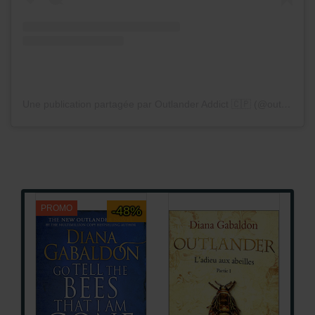
Une publication partagée par Outlander Addict 🇨🇵 (@outlanderaddictfr)
PROMO
-48%