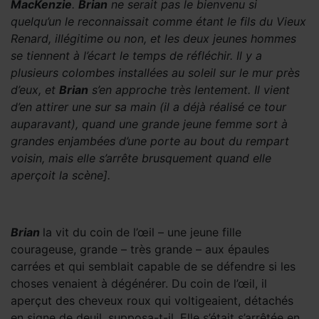
MacKenzie
.
Brian
ne serait pas le bienvenu si
quelqu’un le reconnaissait comme étant le fils du Vie
ux
Renard, illégitime ou non, et les deux jeunes hommes
se tiennent à l’écart le temps de réfl
éc
hir.
Il y a
plusieurs colombes installées au soleil sur le mur près
d’eux, et
Brian
s’en approche très lentement. Il vient
d’en attirer une sur sa main (il a déjà réalisé ce tour
auparavant), quand une grande jeune femme sort à
grandes enjambées d’une porte au bout du rempart
voisin, mais elle s’arrête brusquement quand elle
aperçoit la scène].
Brian
la vit du coin de l’œil – une jeune fille
courageuse, grande – très grande – aux épaules
carrées et qui semblait capable de se défendre si les
choses venaient à dégénérer. Du coin de l’œil, il
aperçut des cheveux roux qui voltigeaient, détachés
en signe de deuil, supposa-t-il. Elle s’était s’arrêtée en