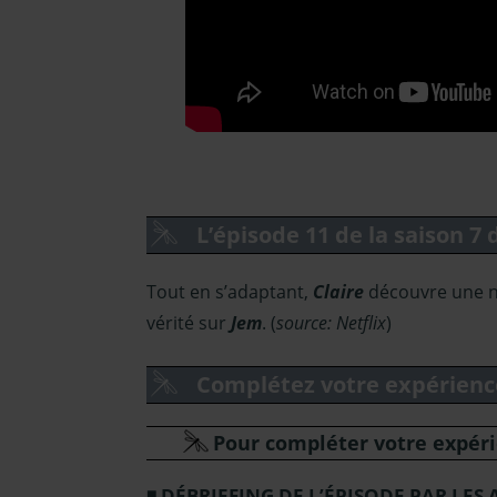
L’épisode 11 de la saison 7
Tout en s’adaptant,
Claire
découvre une n
vérité sur
Jem
. (
source: Netflix
)
Complétez votre expérienc
Pour compléter votre expérie
DÉBRIEFING DE L’ÉPISODE PAR LES 