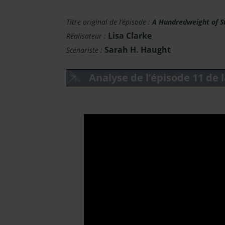
Titre original de l’épisode :
A Hundredweight of S
Lisa Clarke
Réalisateur :
Sarah H. Haught
Scénariste :
Analyse de l’épisode 11 de 