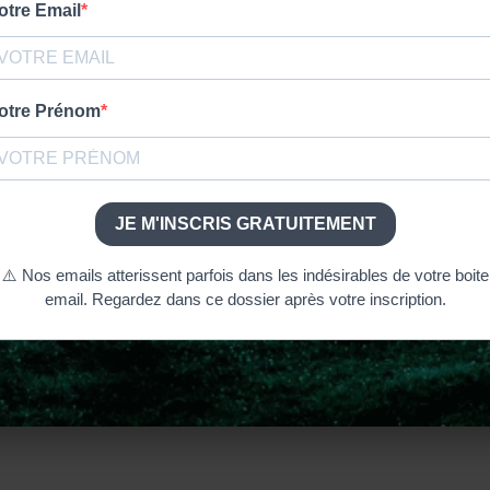
 intense et déchirante de Claire dans l’épisode 11 de la sai
quand Jamie est supposé être mort ?
ravailler « doublement dur » pour convaincre le public et a
t, grâce au soutien de
David Berry
(
Lord John
) et de la coac
 CLAIRE
ona
dévoile les défis émotionnels de jouer un chagrin si int
ore les conséquences des révélations autour de
William
.
Jamie
et
Claire
surmontent-ils l’un des plus grands défis de 