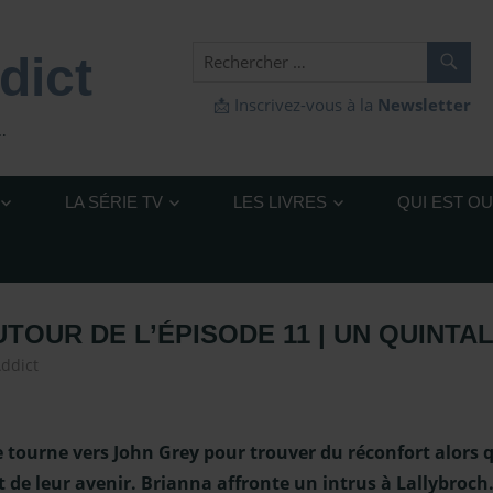
dict
📩 Inscrivez-vous à la
Newsletter
…
LA SÉRIE TV
LES LIVRES
QUI EST O
TOUR DE L’ÉPISODE 11 | UN QUINTA
Addict
Outlander – Coulisses Saison 7
,
Outlander – Episodes S
projecteurs
,
Vidéo-Analyse et Decryptage d'Outlander
e tourne vers John Grey pour trouver du réconfort alors qu
t de leur avenir. Brianna affronte un intrus à Lallybroch