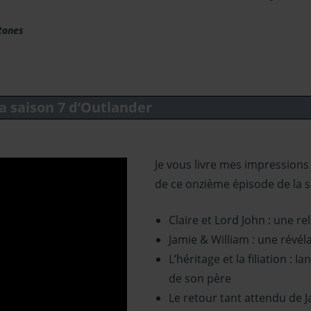
tones
la saison 7 d’Outlander
Je vous livre mes impressions
de ce onzième
épisode de la s
Claire et Lord John : une re
Jamie & William : une révél
L’héritage et la filiation : 
de son père
Le retour tant attendu de 