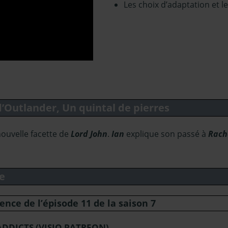
Les choix d’adaptation et le
 d’Outlander, Un quintal de pierres
ouvelle facette de
Lord John
.
Ian
explique son passé à
Rach
e
nce de l’épisode 11 de la saison 7
ADDICTS (VISIO PATREON)