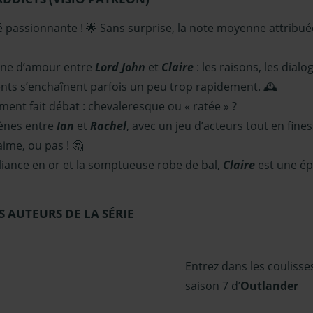
té passionnante ! 🌟 Sans surprise, la note moyenne attribué
ène d’amour entre
Lord John
et
Claire
: les raisons, les dial
nts s’enchaînent parfois un peu trop rapidement. 🕰️
ment fait débat : chevaleresque ou « ratée » ?
ènes entre
Ian
et
Rachel
, avec un jeu d’acteurs tout en fin
aime, ou pas ! 🤔
alliance en or et la somptueuse robe de bal,
Claire
est une ép
S AUTEURS DE LA SÉRIE
Entrez dans les coulisses
saison 7 d’
Outlander