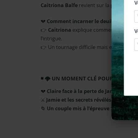
Caitriona Balfe
revient sur la performance
💔
Comment incarner le deuil de Claire 
👉
Caitriona
explique comment elle a dû t
l’intrigue.
👉 Un tournage difficile mais enrichissan
🌩️ UN MOMENT CLÉ POUR JAMIE ET
💔
Claire face à la perte de Jamie
:
Caitri
⚔️
Jamie et les secrets révélés
:
Sam
expl
🌀
Un couple mis à l’épreuve
: Comment