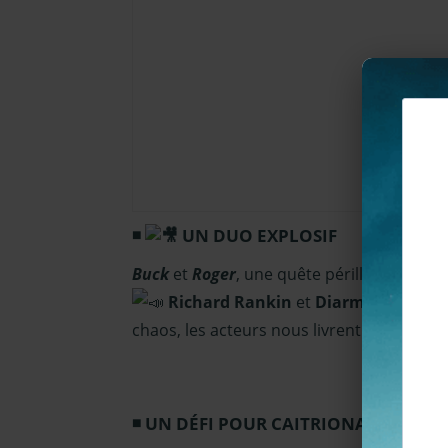
UN DUO EXPLOSIF
Buck
et
Roger
, une quête périlleuse et d
Richard Rankin
et
Diarmaid Murta
chaos, les acteurs nous livrent leurs secr
UN DÉFI POUR CAITRIONA : INTER