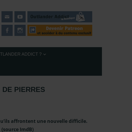
UTLANDER ADDICT ?
L DE PIERRES
aison 7
,
Outlander – saison 7
,
Serie TV Outlander
,
Sous les
’ils affrontent une nouvelle difficile.
. (source ImdB)