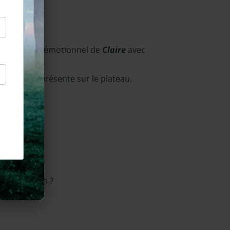
son 7.
ligner l’état émotionnel de
Claire
avec
h d’intimité présente sur le plateau.
ense.
leur relation ?